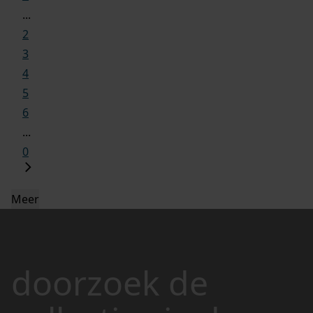
...
2
3
4
5
6
...
0
Meer
doorzoek de