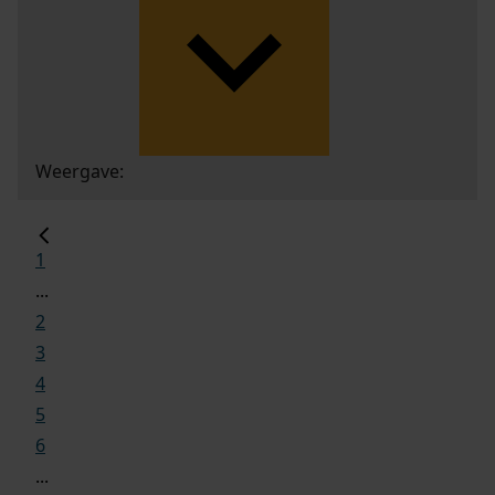
Weergave:
1
...
2
3
4
5
6
...