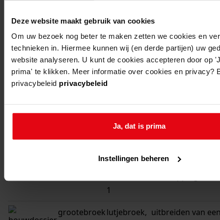
7
Deze website maakt gebruik van cookies
grootebroek
lutjebroek,
veranderen van zi
2e
en bijkeuken
Om uw bezoek nog beter te maken zetten we cookies en verg
technieken in. Hiermee kunnen wij (en derde partijen) uw ge
rozenstraat
website analyseren. U kunt de cookies accepteren door op 'J
7
prima' te klikken. Meer informatie over cookies en privacy? 
privacybeleid
privacybeleid
grootebroek
lutjebroek,
uitbreiden van zij
2e
rozenstraat
4
Ja, dat is prima
grootebroek
lutjebroek,
bouwen van een
Instellingen beheren
2e
landbouwschuur 
rozenstraat
overkapping
1
grootebroek
lutjebroek,
uitbreiden van ee