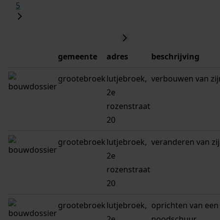
5
gemeente
adres
beschrijving
grootebroek
lutjebroek,
verbouwen van zi
2e
rozenstraat
20
grootebroek
lutjebroek,
veranderen van zi
2e
rozenstraat
20
grootebroek
lutjebroek,
oprichten van een
2e
noodschuur