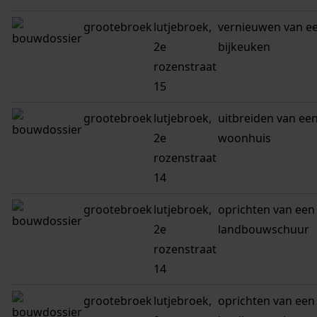
grootebroek
lutjebroek,
vernieuwen van e
2e
bijkeuken
rozenstraat
15
grootebroek
lutjebroek,
uitbreiden van ee
2e
woonhuis
rozenstraat
14
grootebroek
lutjebroek,
oprichten van een
2e
landbouwschuur
rozenstraat
14
grootebroek
lutjebroek,
oprichten van een