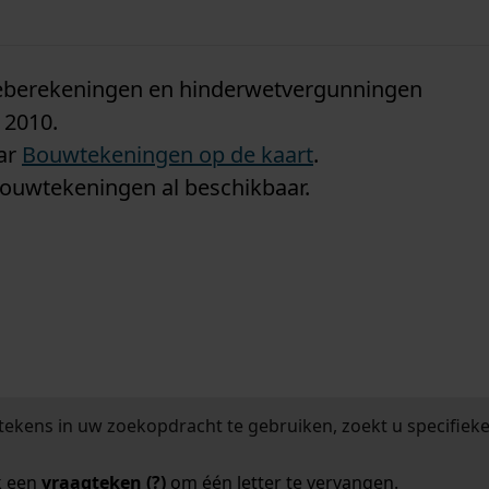
n
tieberekeningen en hinderwetvergunningen
 2010.
aar
Bouwtekeningen op de kaart
.
bouwtekeningen al beschikbaar.
tekens in uw zoekopdracht te gebruiken, zoekt u specifieker
k een
vraagteken (?)
om één letter te vervangen.