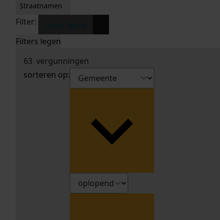
Straatnamen
Filter:
x
Lange Weide
Filters legen
63
vergunningen
sorteren op: