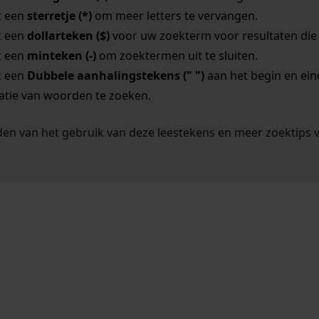
k een
sterretje (*)
om meer letters te vervangen.
k een
dollarteken ($)
voor uw zoekterm voor resultaten die o
k een
minteken (-)
om zoektermen uit te sluiten.
k een
Dubbele aanhalingstekens (" ")
aan het begin en ei
tie van woorden te zoeken.
en van het gebruik van deze leestekens en meer zoektips 