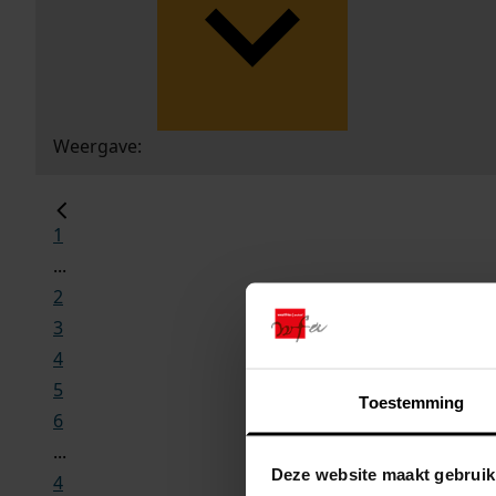
Weergave:
1
...
2
3
4
5
Toestemming
6
...
Deze website maakt gebruik
4