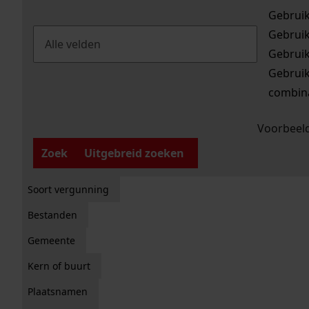
Gebrui
Gebrui
Gebrui
Gebrui
combina
Voorbeeld
Zoek
Uitgebreid zoeken
Soort vergunning
Bestanden
Gemeente
Kern of buurt
Plaatsnamen