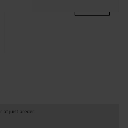
zoektips
 of juist breder: