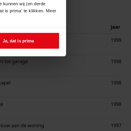
e kunnen wij (en derde
t is prima' te klikken. Meer
jaar
ning
1999
Ja, dat is prima
t tot garage
1998
kapel
1998
je
1998
bouw aan de woning
1997