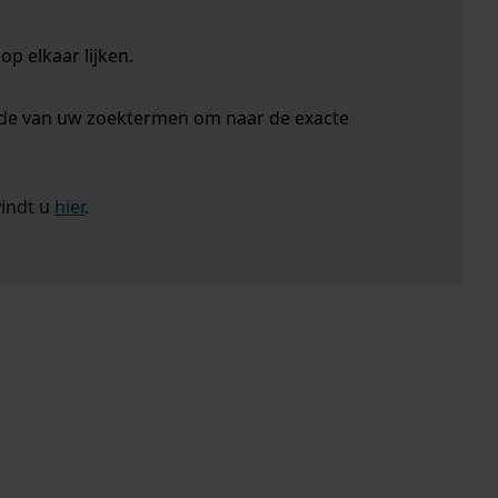
p elkaar lijken.
nde van uw zoektermen om naar de exacte
vindt u
hier
.