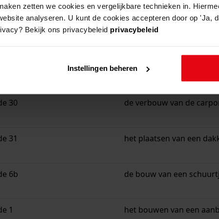
aken zetten we cookies en vergelijkbare technieken in. Hierme
website analyseren. U kunt de cookies accepteren door op 'Ja, da
rivacy? Bekijk ons privacybeleid
privacybeleid
beschrijving
de 4
het vergroten van de wo
Instellingen beheren
de 30
de verbouw van de carpor
de 31
het plaatsen van een dak
de 6b
de bouw van een schuurt
de 1
het bouwen van een aan