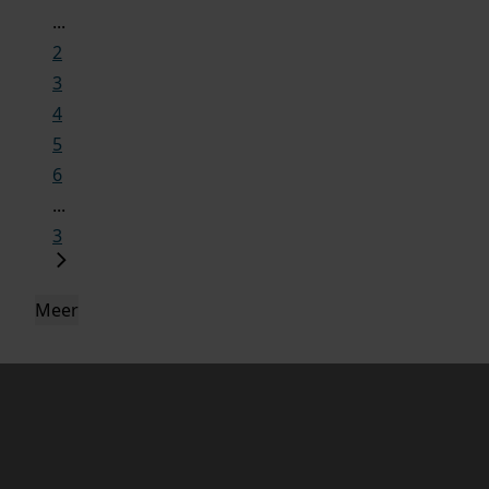
...
2
3
4
5
6
...
3
Meer