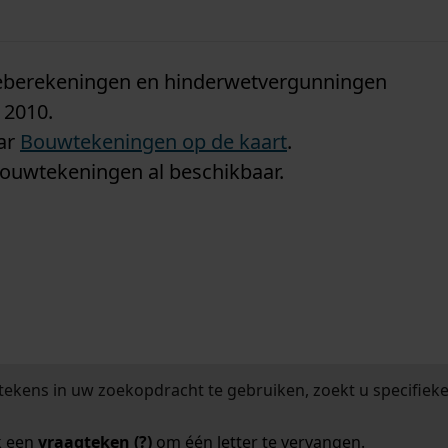
n
tieberekeningen en hinderwetvergunningen
 2010.
aar
Bouwtekeningen op de kaart
.
bouwtekeningen al beschikbaar.
tekens in uw zoekopdracht te gebruiken, zoekt u specifieker
k een
vraagteken (?)
om één letter te vervangen.