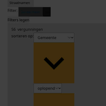
Straatnamen
Filter:
x
Zuidermeer
Filters legen
56
vergunningen
sorteren op: