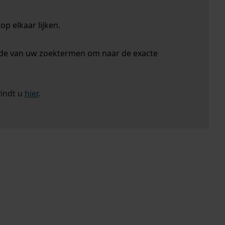
p elkaar lijken.
nde van uw zoektermen om naar de exacte
vindt u
hier
.