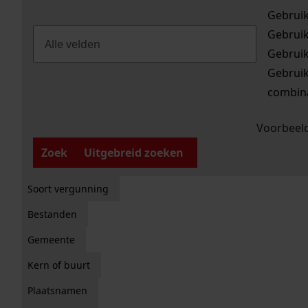
Gebrui
Gebrui
Gebrui
Gebrui
combina
Voorbeeld
Zoek
Uitgebreid zoeken
Soort vergunning
Bestanden
Gemeente
Kern of buurt
Plaatsnamen