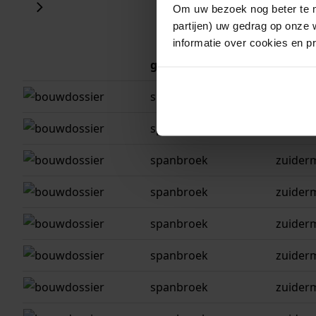
Om uw bezoek nog beter te m
partijen) uw gedrag op onze 
informatie over cookies en p
gemeente
adres
spanbroek
zuiderm
spanbroek
zuiderm
spanbroek
zuiderm
spanbroek
zuiderm
spanbroek
zuiderm
spanbroek
zuider
spanbroek
zuiderm