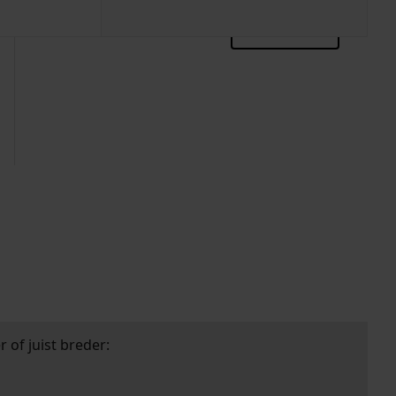
zoektips
 of juist breder: