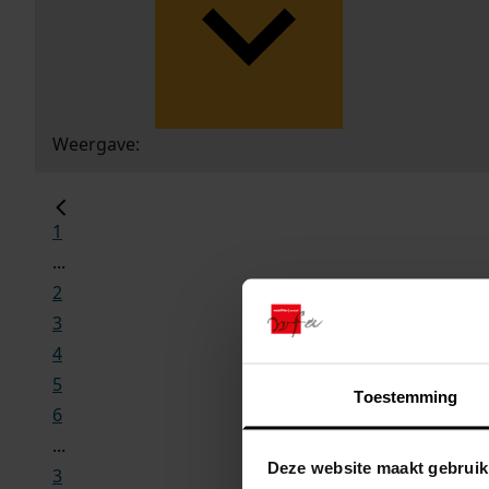
Weergave:
1
...
2
3
4
5
Toestemming
6
...
Deze website maakt gebruik
3