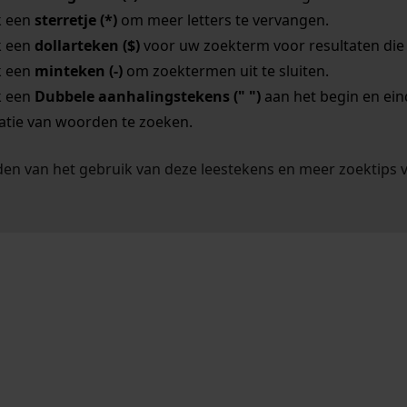
k een
sterretje (*)
om meer letters te vervangen.
k een
dollarteken ($)
voor uw zoekterm voor resultaten die o
k een
minteken (-)
om zoektermen uit te sluiten.
k een
Dubbele aanhalingstekens (" ")
aan het begin en ei
tie van woorden te zoeken.
en van het gebruik van deze leestekens en meer zoektips 