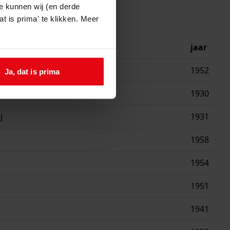
e kunnen wij (en derde
t is prima' te klikken. Meer
jaar
1952
Ja, dat is prima
1930
j
1931
1958
1954
1951
1941