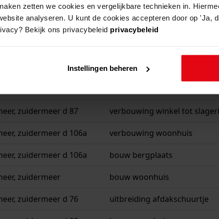
aken zetten we cookies en vergelijkbare technieken in. Hierme
website analyseren. U kunt de cookies accepteren door op 'Ja, da
rivacy? Bekijk ons privacybeleid
privacybeleid
beschrijving
eer, zuidermeer d 97
uitbreiding schuurtje
Instellingen beheren
eer, zuidermeer d 93c
bouw woonhuis met winkel
eer, zuidermeer d 87
verbouwing winkel tot slageri
eer, zuidermeer d 106a
verbouwing woonhuis
eer, zuidermeer d 106a
bouw bergplaats
meer, zuidermeer
bouw woonhuis
eer, zuidermeer d 76
uitbreiding afdakschuurtje