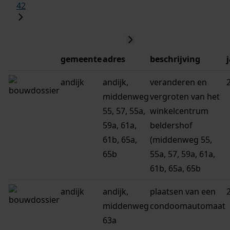
42
gemeente
adres
beschrijving
andijk
andijk,
veranderen en
middenweg
vergroten van het
55, 57, 55a,
winkelcentrum
59a, 61a,
beldershof
61b, 65a,
(middenweg 55,
65b
55a, 57, 59a, 61a,
61b, 65a, 65b
andijk
andijk,
plaatsen van een
middenweg
condoomautomaat
63a