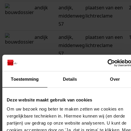
andijk
andijk,
plaatsen van een
middenweg
lichtreclame
57
andijk
andijk,
plaatsen van een
middenweg
lichtreclame
57
andijk
andijk,
vernieuwen van
middenweg
het kozijn
Toestemming
Details
Over
52
andijk
andijk,
bouwen van een
Deze website maakt gebruik van cookies
middenweg
kas
Om uw bezoek nog beter te maken zetten we cookies en
52
vergelijkbare technieken in. Hiermee kunnen wij (en derde
partijen) uw gedrag op onze website analyseren. U kunt de
andijk
andijk,
plaatsen van een
cookies accepteren door op 'Ja, dat is prima' te klikken. Mee