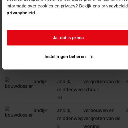
middenweg
dakopbouw
informatie over cookies en privacy? Bekijk ons privacybeleid
52
privacybeleid
andijk
andijk,
vergroten van de
middenweg
bedrijfsruimte
Ja, dat is prima
52
andijk
andijk,
vergroten van de
Instellingen beheren
middenweg
woning
45
andijk
andijk,
vergroten van de
middenweg
schuur
33
andijk
andijk,
verbouwen en
middenweg
vergroten van de
5
woning