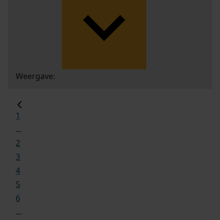
Weergave:
1
...
2
3
4
5
6
...