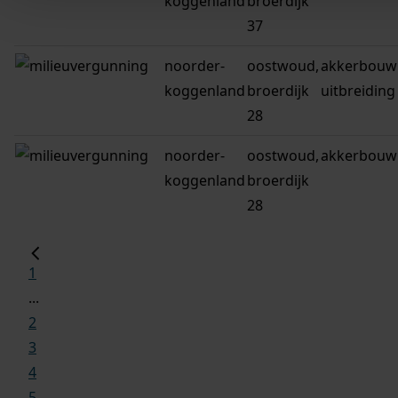
koggenland
broerdijk
37
noorder-
oostwoud,
akkerbouwb
koggenland
broerdijk
uitbreiding
28
noorder-
oostwoud,
akkerbouwb
koggenland
broerdijk
28
1
...
2
3
4
5