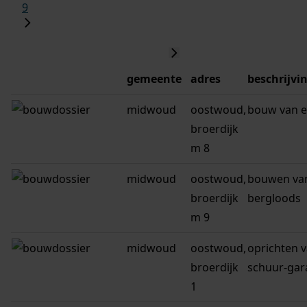
9
gemeente
adres
beschrijvi
midwoud
oostwoud,
bouw van e
broerdijk
m 8
midwoud
oostwoud,
bouwen va
broerdijk
bergloods
m 9
midwoud
oostwoud,
oprichten 
broerdijk
schuur-gar
1