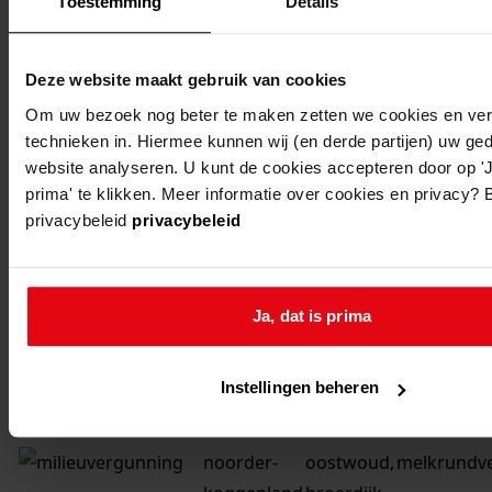
Toestemming
Details
noorder-
oostwoud,
melkrundve
koggenland
broerdijk
41
Deze website maakt gebruik van cookies
Om uw bezoek nog beter te maken zetten we cookies en verg
noorder-
oostwoud,
opslag pro
technieken in. Hiermee kunnen wij (en derde partijen) uw ge
koggenland
broerdijk
website analyseren. U kunt de cookies accepteren door op 'J
41
prima' te klikken. Meer informatie over cookies en privacy? 
privacybeleid
privacybeleid
noorder-
oostwoud,
akkerbouwb
koggenland
broerdijk
39
Ja, dat is prima
noorder-
oostwoud,
melkrundve
koggenland
broerdijk
uitbreiding
Instellingen beheren
37
noorder-
oostwoud,
melkrundve