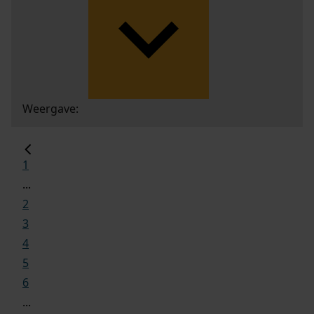
Weergave:
1
...
2
3
4
5
6
...