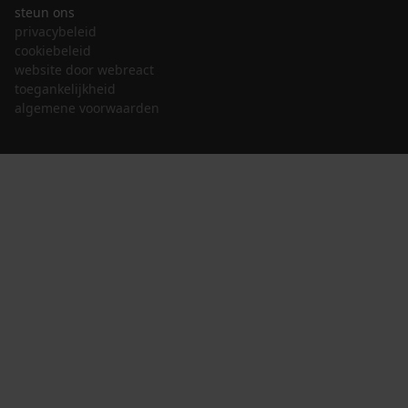
steun ons
privacybeleid
cookiebeleid
website door webreact
toegankelijkheid
algemene voorwaarden