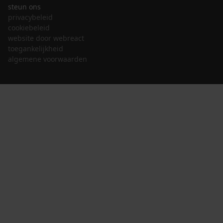
steun ons
privacybeleid
cookiebeleid
website door webreact
toegankelijkheid
algemene voorwaarden