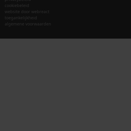
cookiebeleid
website door webreact
toegankelijkheid
algemene voorwaarden