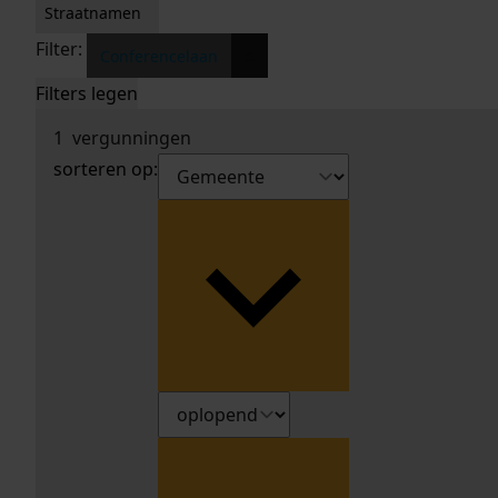
Straatnamen
Filter:
x
Conferencelaan
Filters legen
1
vergunningen
sorteren op: