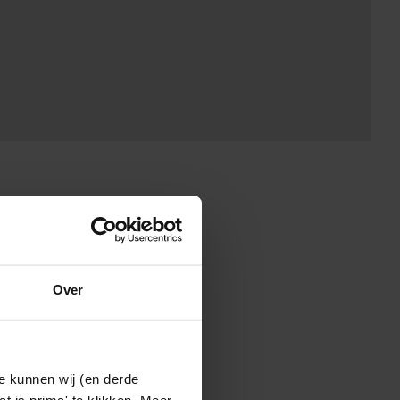
Over
e kunnen wij (en derde
t is prima' te klikken. Meer