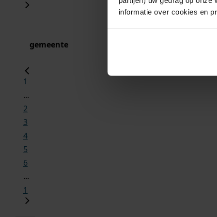
informatie over cookies en p
gemeente
1
...
2
3
4
5
6
...
1