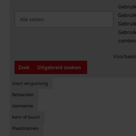
Gebrui
Gebrui
Gebrui
Gebrui
combina
Voorbeeld
Zoek
Uitgebreid zoeken
Soort vergunning
Bestanden
Gemeente
Kern of buurt
Plaatsnamen