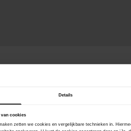
Details
 van cookies
aken zetten we cookies en vergelijkbare technieken in. Hierme
website analyseren. U kunt de cookies accepteren door op 'Ja, da