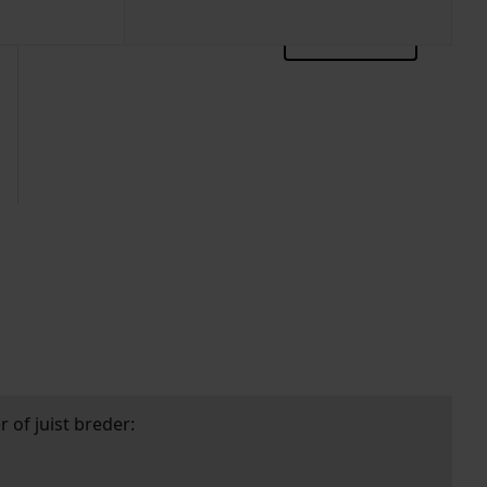
zoektips
 of juist breder: