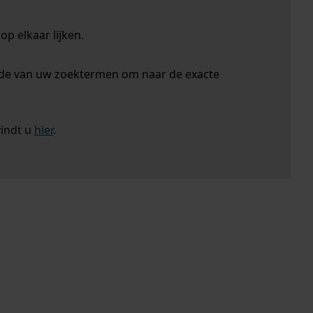
p elkaar lijken.
nde van uw zoektermen om naar de exacte
vindt u
hier
.