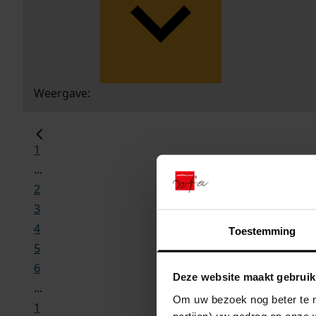
Weergave:
1
...
2
3
4
Toestemming
5
6
Deze website maakt gebruik
...
Om uw bezoek nog beter te m
1
partijen) uw gedrag op onze 