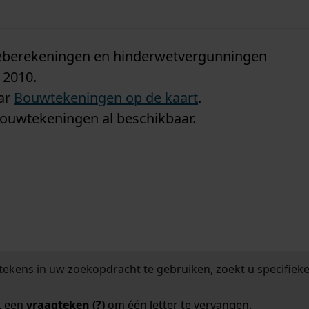
n
tieberekeningen en hinderwetvergunningen
 2010.
aar
Bouwtekeningen op de kaart
.
bouwtekeningen al beschikbaar.
tekens in uw zoekopdracht te gebruiken, zoekt u specifieker
k een
vraagteken (?)
om één letter te vervangen.