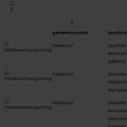
77
gemeente
adres
beschrij
midwoud
plaatsen
elektrom
bakkerij
midwoud
plaatsen
elektrom
werkpla
midwoud
plaatsen
kanaalov
elektrom
bakkerij