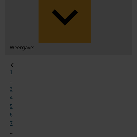
Weergave:
1
...
3
4
5
6
7
...