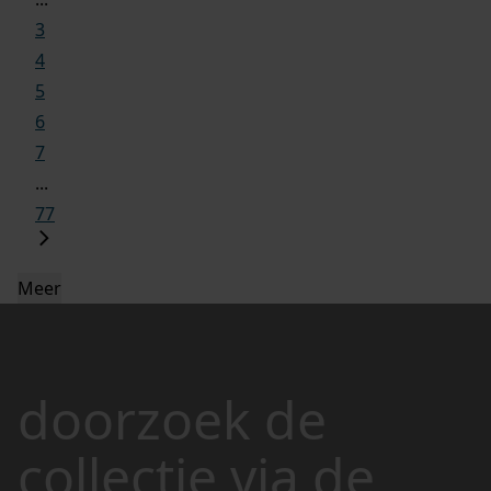
3
4
5
6
7
...
77
Meer
doorzoek de
collectie via de