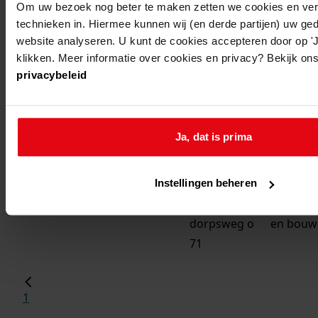
Om uw bezoek nog beter te maken zetten we cookies en verg
midwoud
oostwoud,
bouwen 
technieken in. Hiermee kunnen wij (en derde partijen) uw ge
oosteinde 49
garage
website analyseren. U kunt de cookies accepteren door op 'Ja
klikken. Meer informatie over cookies en privacy? Bekijk ons
midwoud
oostwoud,
bouw van
privacybeleid
dorpsweg o
139
midwoud
oostwoud,
verbouw
Ja, dat is prima
dorpsweg o
slagersw
209
Instellingen beheren
midwoud
oostwoud,
maken va
dorpsweg o
en bouw
71
1
...