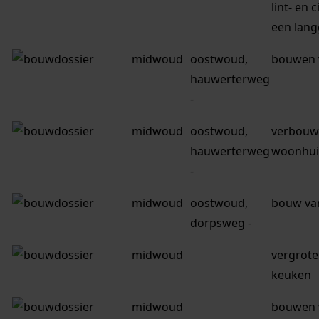
lint- en 
een lan
midwoud
oostwoud,
bouwen 
hauwerterweg
-
midwoud
oostwoud,
verbouw
hauwerterweg
woonhui
-
midwoud
oostwoud,
bouw van
dorpsweg -
midwoud
vergrote
keuken
midwoud
bouwen 