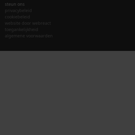
steun ons
privacybeleid
cookiebeleid
website door webreact
toegankelijkheid
algemene voorwaarden