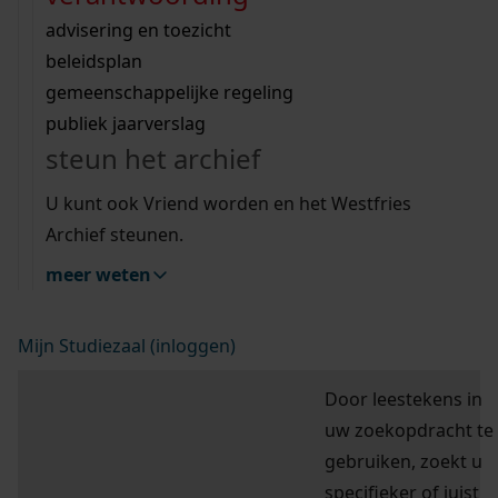
Zoek op een trefwoord bijvoorbeeld
Wij helpen u op weg met een aantal zoektips.
bekijk ons geschiedenislokaal
vergunningen
bouwvergunningen
advisering en toezicht
“kapvergunning” of “parkeren”
bekijk alle zoektips
beeld en geluid
omgevingsvergunningen
beleidsplan
uitleg nodig?
gemeenschappelijke regeling
publiek jaarverslag
Wij helpen u op weg met een aantal zoektips.
hulp nodig?
steun het archief
bekijk alle zoektips
Deze zoektips helpen u op weg.
U kunt ook Vriend worden en het Westfries
zoektips
Archief steunen.
meer weten
Mijn Studiezaal (inloggen)
Door leestekens in
uw zoekopdracht te
gebruiken, zoekt u
specifieker of juist