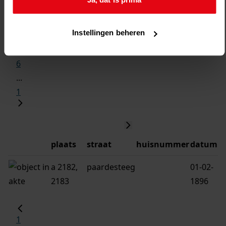
2
3
Instellingen beheren
4
5
6
...
1
plaats
straat
huisnummer
datum
a 2182,
paardesteeg
01-02-
2183
1896
1