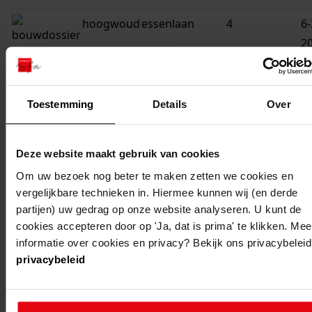
hoogwoud
essenlaan
4
6-
2
opmeer
venusstraat
23
1
Toestemming
Details
Over
berkhout
grootweg
13a
31
1
Deze website maakt gebruik van cookies
hoorn
trommelstraat
12
13
Om uw bezoek nog beter te maken zetten we cookies en
vergelijkbare technieken in. Hiermee kunnen wij (en derde
1
partijen) uw gedrag op onze website analyseren. U kunt de
spanbroek
plevier
27
10
cookies accepteren door op 'Ja, dat is prima' te klikken. Mee
informatie over cookies en privacy? Bekijk ons privacybeleid
1
privacybeleid
spanbroek
plevier
25
10
1