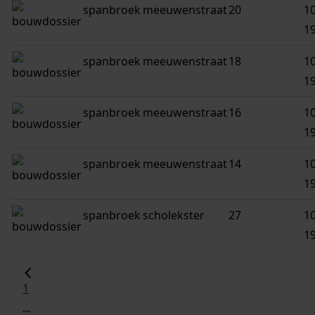
spanbroek
meeuwenstraat
20
10
1
spanbroek
meeuwenstraat
18
10
1
spanbroek
meeuwenstraat
16
10
1
spanbroek
meeuwenstraat
14
10
1
spanbroek
scholekster
27
10
1
1
...