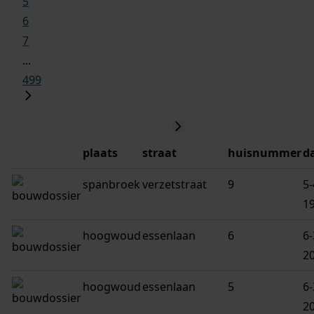
5
6
7
...
499
plaats
straat
huisnummer
d
spanbroek
verzetstraat
9
5-
1
hoogwoud
essenlaan
6
6-
2
hoogwoud
essenlaan
5
6-
2