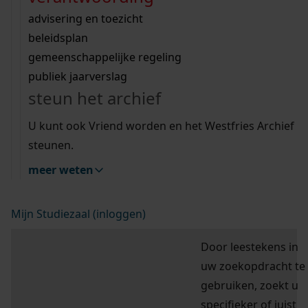
Zoek op een trefwoord bijvoorbeeld
Wij helpen u op weg met een aantal zoektips.
bekijk ons geschiedenislokaal
vergunningen
bouwvergunningen
advisering en toezicht
“kapvergunning” of “parkeren”
bekijk alle zoektips
beeld en geluid
omgevingsvergunningen
beleidsplan
uitleg nodig?
gemeenschappelijke regeling
publiek jaarverslag
Wij helpen u op weg met een aantal zoektips.
hulp nodig?
steun het archief
bekijk alle zoektips
Deze zoektips helpen u op weg.
U kunt ook Vriend worden en het Westfries Archief
zoektips
steunen.
meer weten
Mijn Studiezaal (inloggen)
Door leestekens in
uw zoekopdracht te
gebruiken, zoekt u
specifieker of juist