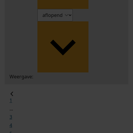
Weergave:
1
...
3
4