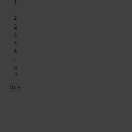
1
...
2
3
4
5
6
...
6
Meer