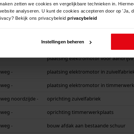
aken zetten we cookies en vergelijkbare technieken in. Hierme
plaatsing elektromotor voor aandrijvi
website analyseren. U kunt de cookies accepteren door op 'Ja, da
plaatsing elektromotor voor aandrijv
rivacy? Bekijk ons privacybeleid
privacybeleid
rslaan wijk d 64
oprichting smederij
Instellingen beheren
plaatsing elektromotor voor aandrijvi
plaatsing elektromotor voor aandrijvi
sweg -
plaatsing elektromotor in zuivelfabri
sweg -
plaatsing elektromotor in timmerwerk
sweg noordzijde -
oprichting zuivelfabriek
sweg -
oprichting timmerwerkplaats
sweg -
bouw afdak aan bestaande schuur