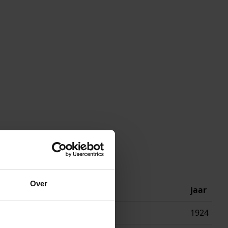
Over
jaar
ing mengmachine in bakkerij
1924