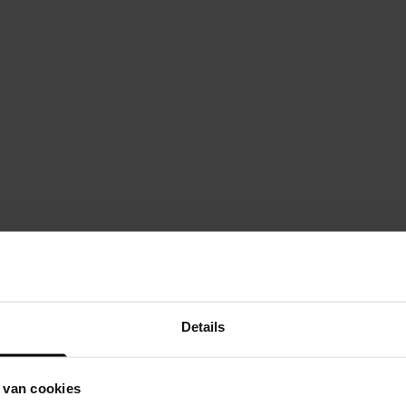
Details
beschrijving
plaatsing elektromotor voor aandrijv
 van cookies