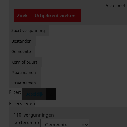
Voorbeeld
Zoek
Uitgebreid zoeken
Soort vergunning
Bestanden
Gemeente
Kern of buurt
Plaatsnamen
Straatnamen
Filter:
x
Bobeldijk
Filters legen
110
vergunningen
sorteren op: