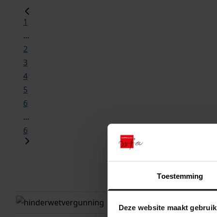
1
...
2
3
4
5
6
...
6
Toestemming
gemeente
adres
berkhout
bobeldijk
Deze website maakt gebruik