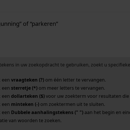
nkhuizen
unning” of “parkeren”
tekens in uw zoekopdracht te gebruiken, zoekt u specifieker
k een
vraagteken (?)
om één letter te vervangen.
k een
sterretje (*)
om meer letters te vervangen.
k een
dollarteken ($)
voor uw zoekterm voor resultaten die o
k een
minteken (-)
om zoektermen uit te sluiten.
k een
Dubbele aanhalingstekens (" ")
aan het begin en ei
tie van woorden te zoeken.