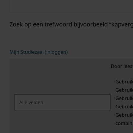
informatie e
Zoek op een trefwoord bijvoorbeeld “kapverg
Mijn Studiezaal (inloggen)
Door lees
Gebrui
Gebrui
Gebrui
Gebrui
Gebrui
combina