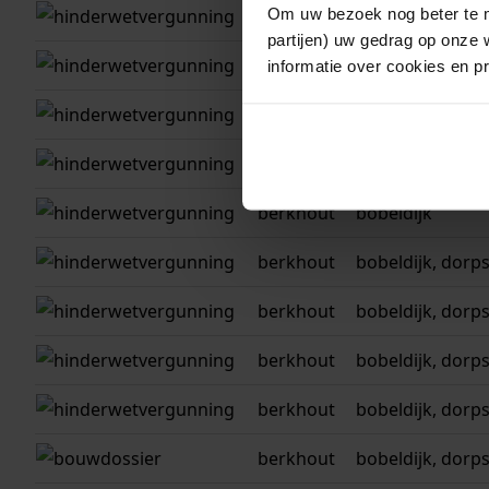
Om uw bezoek nog beter te m
berkhout
bobeldijk
partijen) uw gedrag op onze 
berkhout
bobeldijk
informatie over cookies en p
berkhout
berkhout, slagte
berkhout
bobeldijk
berkhout
bobeldijk
berkhout
bobeldijk, dorp
berkhout
bobeldijk, dorp
berkhout
bobeldijk, dorp
berkhout
bobeldijk, dorp
berkhout
bobeldijk, dorp