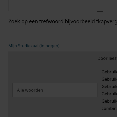
informatie g
Zoek op een trefwoord bijvoorbeeld “kapverg
Mijn Studiezaal (inloggen)
Door lees
Gebrui
Gebrui
Gebrui
Gebrui
Gebrui
combina