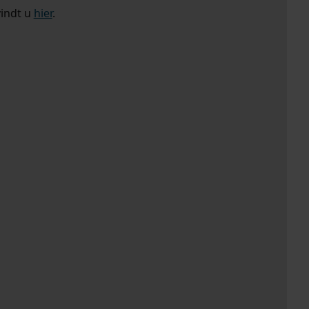
vindt u
hier
.