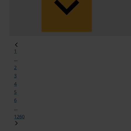
1
...
2
3
4
5
6
...
1260