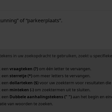
emeente hoorn
unning” of “parkeerplaats”.
tekens in uw zoekopdracht te gebruiken, zoekt u specifieker
k een
vraagteken (?)
om één letter te vervangen.
k een
sterretje (*)
om meer letters te vervangen.
k een
dollarteken ($)
voor uw zoekterm voor resultaten die o
k een
minteken (-)
om zoektermen uit te sluiten.
k een
Dubbele aanhalingstekens (" ")
aan het begin en ei
tie van woorden te zoeken.