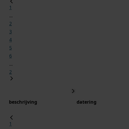
1
...
2
3
4
5
6
...
2
beschrijving
datering
1