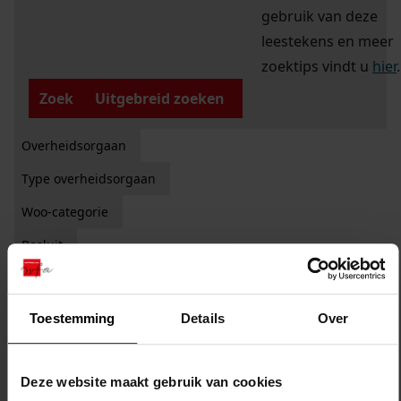
gebruik van deze
leestekens en meer
zoektips vindt u
hier
.
Zoek
Uitgebreid zoeken
Overheidsorgaan
Type overheidsorgaan
Woo-categorie
Besluit
Filter:
x
Gemeente Hoorn
Filters legen
Toestemming
Details
Over
28
Woo-dossiers
sorteren op:
Deze website maakt gebruik van cookies