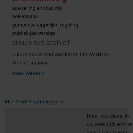
Zoek op een trefwoord bijvoorbeeld
Wij helpen u op weg met een aantal zoektips.
bekijk ons geschiedenislokaal
vergunningen
bouwvergunningen
advisering en toezicht
“kapvergunning” of “parkeerplaats”.
bekijk alle zoektips
beeld en geluid
omgevingsvergunningen
beleidsplan
uitleg nodig?
gemeenschappelijke regeling
publiek jaarverslag
Wij helpen u op weg met een aantal zoektips.
hulp nodig?
steun het archief
bekijk alle zoektips
Deze zoektips helpen u op weg.
U kunt ook Vriend worden en het Westfries
Archief steunen.
zoektips
meer weten
Mijn Studiezaal (inloggen)
Door leestekens in
uw zoekopdracht te
gebruiken, zoekt u