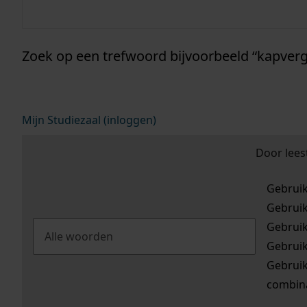
informatie wes
Zoek op een trefwoord bijvoorbeeld “kapverg
Mijn Studiezaal (inloggen)
Door lees
Gebrui
Gebrui
Gebrui
Gebrui
Gebrui
combina