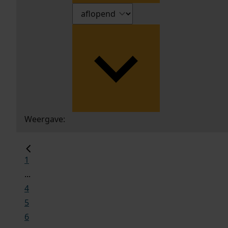
Weergave:
1
...
4
5
6