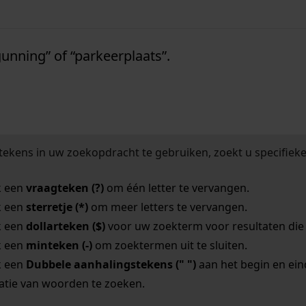
tfries archief
unning” of “parkeerplaats”.
tekens in uw zoekopdracht te gebruiken, zoekt u specifieker
k een
vraagteken (?)
om één letter te vervangen.
k een
sterretje (*)
om meer letters te vervangen.
k een
dollarteken ($)
voor uw zoekterm voor resultaten die o
k een
minteken (-)
om zoektermen uit te sluiten.
k een
Dubbele aanhalingstekens (" ")
aan het begin en ei
tie van woorden te zoeken.