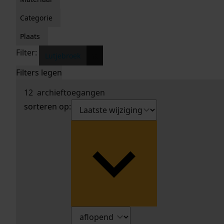
Categorie
Plaats
Filter:
x
Lutjebroek
Filters legen
12
archieftoegangen
sorteren op: