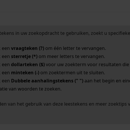
tekens in uw zoekopdracht te gebruiken, zoekt u specifieker
k een
vraagteken (?)
om één letter te vervangen.
k een
sterretje (*)
om meer letters te vervangen.
k een
dollarteken ($)
voor uw zoekterm voor resultaten die o
k een
minteken (-)
om zoektermen uit te sluiten.
k een
Dubbele aanhalingstekens (" ")
aan het begin en ei
tie van woorden te zoeken.
en van het gebruik van deze leestekens en meer zoektips 