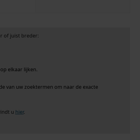
 of juist breder:
p elkaar lijken.
nde van uw zoektermen om naar de exacte
vindt u
hier
.