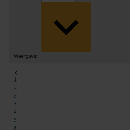
Weergave:
1
...
2
3
4
5
6