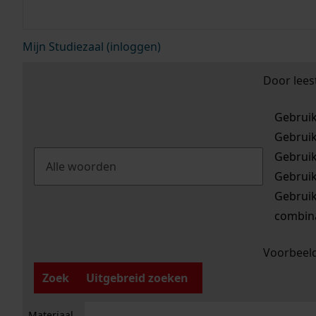
Mijn Studiezaal (inloggen)
Door lees
Gebrui
Gebrui
Gebrui
Gebrui
Gebrui
combina
Voorbeeld
Zoek
Uitgebreid zoeken
Materiaal