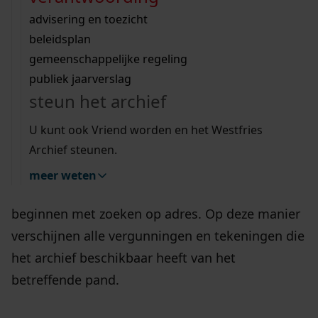
Wij helpen u op weg met een aantal zoektips.
bekijk ons geschiedenislokaal
vergunningen
bouwvergunningen
advisering en toezicht
bekijk alle zoektips
beeld en geluid
omgevingsvergunningen
beleidsplan
bouwdossiers
uitleg nodig?
gemeenschappelijke regeling
publiek jaarverslag
In onze rubriek ‘
bouwtekeningen
’ vindt u alle
Wij helpen u op weg met een aantal zoektips.
steun het archief
bouwdossiers, milieu- en
bekijk alle zoektips
hinderwetvergunningen die het Westfries
U kunt ook Vriend worden en het Westfries
Archief in beheer heeft. Deze dossiers zijn
Archief steunen.
gekoppeld aan het adres waar de (ver)bouw
meer weten
heeft plaatsgevonden. Daarom kunt u het beste
beginnen met zoeken op adres. Op deze manier
verschijnen alle vergunningen en tekeningen die
het archief beschikbaar heeft van het
betreffende pand.