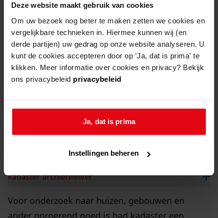
overgedragen aan het Westfries Archief.
Deze website maakt gebruik van cookies
Om uw bezoek nog beter te maken zetten we cookies en
vergelijkbare technieken in. Hiermee kunnen wij (en
Digitaal of fysiek?
derde partijen) uw gedrag op onze website analyseren. U
kunt de cookies accepteren door op 'Ja, dat is prima' te
Op dit moment werkt het archief aan de
klikken. Meer informatie over cookies en privacy? Bekijk
digitalisering van de bouwdossiers. Het grootste
ons privacybeleid
privacybeleid
deel is inmiddels gescand en te bekijken op
onze website. Mocht u een dossier willen inzien
dat nog geen scans online heeft staan, kunt u
Ja, dat is prima
deze gewoon aanvragen voor inzage bij ons op
de studiezaal.
Instellingen beheren
kadaster archiefviewer
Voor onderzoek naar huizen, gebouwen en
ander onroerend goed is had kadaster een