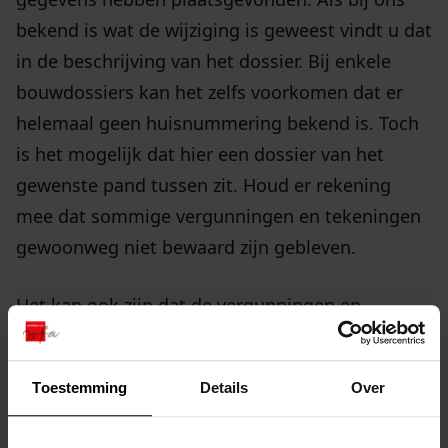
bekend is wat de wijziging is geweest vindt u dat
in de beschrijving van het dossier. Bij enkele
bouwdossiers kan het zelfs voorkomen dat er
helemaal geen huisnummering bekend is. Toch
is het mogelijk dat hier een dossier van het
gewenste pand tussen zit. Houd er rekening
mee dat sommige vergunningen en tekeningen
gewoonweg niet bewaard zijn gebleven.
Het kan ook zijn dat de vergunningen en
tekeningen nog bij de betreffende gemeente
berusten. Dit geldt voor dossiers die zijn
Toestemming
Details
Over
opgemaakt voor de meest recente bouw of
verbouwingen. Deze worden twintig jaar na dato