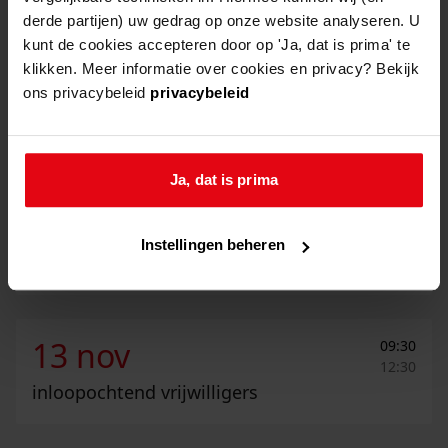
inloopochtend vrijwilligers
derde partijen) uw gedrag op onze website analyseren. U
kunt de cookies accepteren door op 'Ja, dat is prima' te
klikken. Meer informatie over cookies en privacy? Bekijk
Stamboomcafé
16 okt
14:00
ons privacybeleid
privacybeleid
16:00
stamboomcafé
Ja, dat is prima
Beginnerscursus stamboomonderzoek
23 okt
10:00
12:00
Instellingen beheren
beginnerscursus stamboomonderzoek
Inloopochtend vrijwilligers
13 nov
09:30
12:30
inloopochtend vrijwilligers