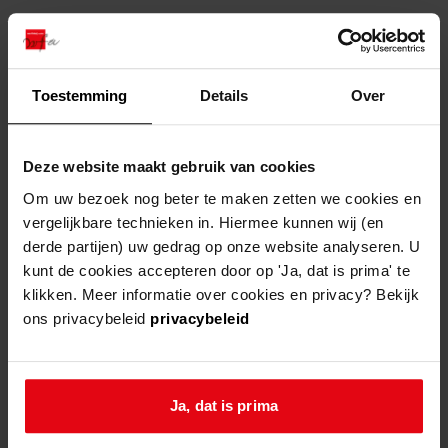
naam
*
Toestemming
Details
Over
Deze website maakt gebruik van cookies
n
Om uw bezoek nog beter te maken zetten we cookies en
e-mailadres
*
a
vergelijkbare technieken in. Hiermee kunnen wij (en
a
derde partijen) uw gedrag op onze website analyseren. U
m
kunt de cookies accepteren door op 'Ja, dat is prima' te
klikken. Meer informatie over cookies en privacy? Bekijk
p
ik ga akkoord met de
privacyverklaring
*
ons privacybeleid
privacybeleid
r
c
i
a
inschrijven
v
Ja, dat is prima
p
a
t