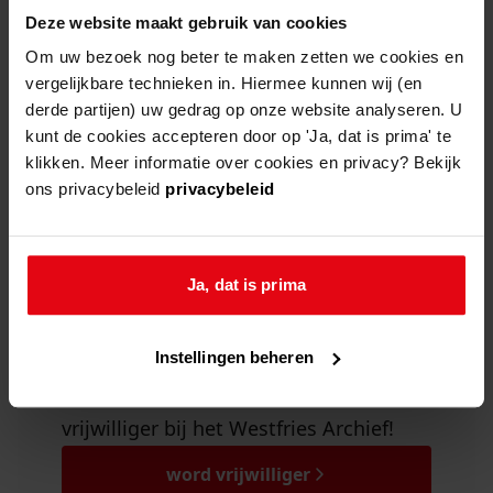
polderen in westfriesland
Deze website maakt gebruik van cookies
Om uw bezoek nog beter te maken zetten we cookies en
vergelijkbare technieken in. Hiermee kunnen wij (en
derde partijen) uw gedrag op onze website analyseren. U
kunt de cookies accepteren door op 'Ja, dat is prima' te
klikken. Meer informatie over cookies en privacy? Bekijk
word vrijwilliger!
ons privacybeleid
privacybeleid
Bent u geïnteresseerd in de
geschiedenis van Westfriesland? Vindt
Ja, dat is prima
u het belangrijk dat de geschiedenis
van Westfriesland voor iedereen
beschikbaar wordt? Wilt u daar graag
Instellingen beheren
een steentje aan bijdragen? Word dan
vrijwilliger bij het Westfries Archief!
word vrijwilliger