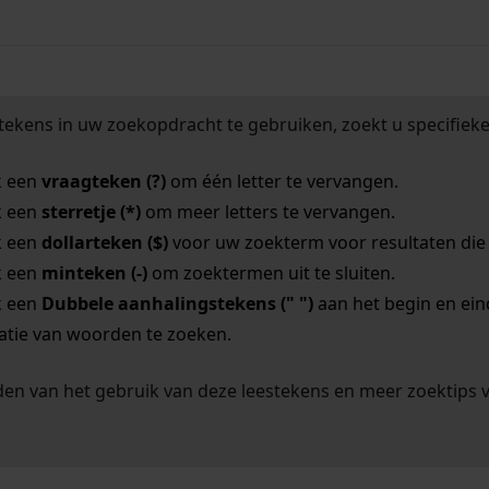
tekens in uw zoekopdracht te gebruiken, zoekt u specifieker
k een
vraagteken (?)
om één letter te vervangen.
k een
sterretje (*)
om meer letters te vervangen.
k een
dollarteken ($)
voor uw zoekterm voor resultaten die o
k een
minteken (-)
om zoektermen uit te sluiten.
k een
Dubbele aanhalingstekens (" ")
aan het begin en ei
tie van woorden te zoeken.
en van het gebruik van deze leestekens en meer zoektips 