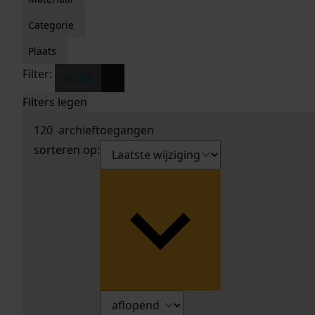
Categorie
Plaats
Filter:
x
Andijk
Filters legen
120
archieftoegangen
sorteren op: