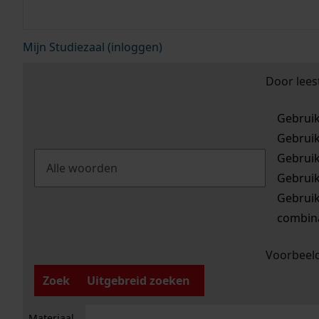
Mijn Studiezaal (inloggen)
Door lees
Gebrui
Gebrui
Gebrui
Gebrui
Gebrui
combina
Voorbeeld
Zoek
Uitgebreid zoeken
Materiaal