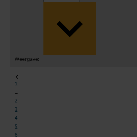
Weergave:
1
...
2
3
4
5
6