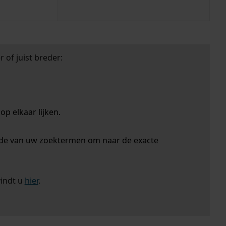
 of juist breder:
p elkaar lijken.
nde van uw zoektermen om naar de exacte
vindt u
hier
.