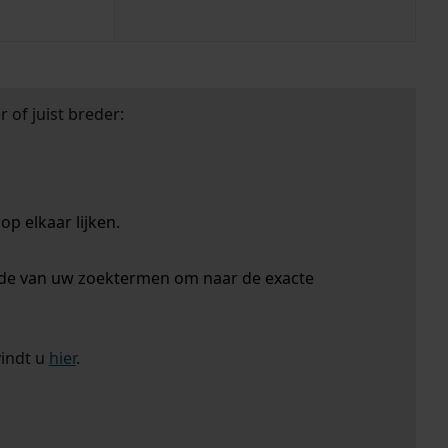
 of juist breder:
p elkaar lijken.
nde van uw zoektermen om naar de exacte
vindt u
hier
.