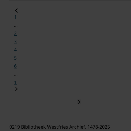
1
...
2
3
4
5
6
...
1
0219 Bibliotheek Westfries Archief, 1478-2025