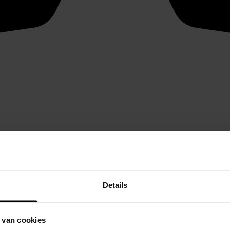
Details
 van cookies