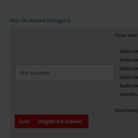
Mijn Studiezaal (inloggen)
Door lees
Gebrui
Gebrui
Gebrui
Gebrui
Gebrui
combina
Voorbeeld
Zoek
Uitgebreid zoeken