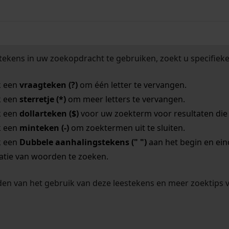
tekens in uw zoekopdracht te gebruiken, zoekt u specifieker
k een
vraagteken (?)
om één letter te vervangen.
k een
sterretje (*)
om meer letters te vervangen.
k een
dollarteken ($)
voor uw zoekterm voor resultaten die o
k een
minteken (-)
om zoektermen uit te sluiten.
k een
Dubbele aanhalingstekens (" ")
aan het begin en ei
tie van woorden te zoeken.
en van het gebruik van deze leestekens en meer zoektips 