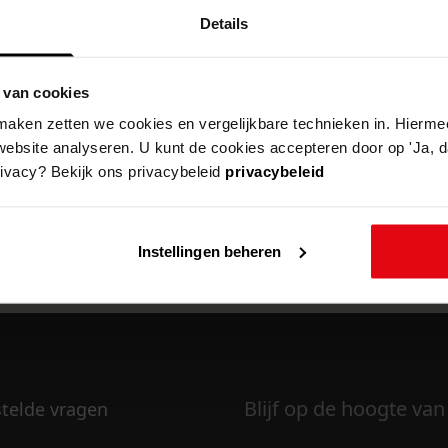
Details
 van cookies
k om deze pagina te kunnen bekijken.
aken zetten we cookies en vergelijkbare technieken in. Hierme
website analyseren. U kunt de cookies accepteren door op 'Ja, da
rivacy? Bekijk ons privacybeleid
privacybeleid
Instellingen beheren
Blijf op de hoogte van
stelde vragen