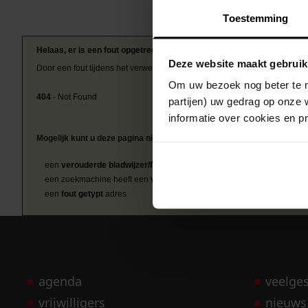
Toestemming
Helaas, er is een fout opgetreden
Deze website maakt gebruik
Door een fout tijdens het verwerken van deze pagina is het niet mogelij
Om uw bezoek nog beter te m
404
- Not Found
partijen) uw gedrag op onze 
informatie over cookies en p
Mogelijk kunt u deze pagina niet bezoeken door:
een
verouderde bladwijzer/favoriet
een zoekmachine heeft een
verouderde lijst van de website
een
fout getypt
adres
agenda
veelge
vrijwilligers
nieuws