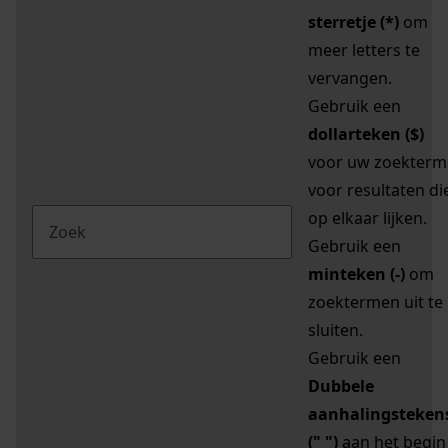
sterretje (*)
om
meer letters te
vervangen.
Gebruik een
dollarteken ($)
voor uw zoekterm
voor resultaten di
op elkaar lijken.
Gebruik een
minteken (-)
om
zoektermen uit te
sluiten.
Gebruik een
Dubbele
aanhalingsteken
(" ")
aan het begin