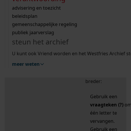
zoektips
Wij helpen u op weg met een aantal zoektips.
bekijk ons geschiedenislokaal
vergunningen
bouwvergunningen
advisering en toezicht
bekijk alle zoektips
beeld en geluid
omgevingsvergunningen
beleidsplan
uitleg nodig?
gemeenschappelijke regeling
publiek jaarverslag
Mijn Studiezaal (inloggen)
Wij helpen u op weg met een aantal zoektips.
steun het archief
bekijk alle zoektips
Door leestekens in
U kunt ook Vriend worden en het Westfries Archief s
uw zoekopdracht te
meer weten
gebruiken, zoekt u
specifieker of juist
breder:
Gebruik een
vraagteken (?)
o
één letter te
vervangen.
Gebruik een