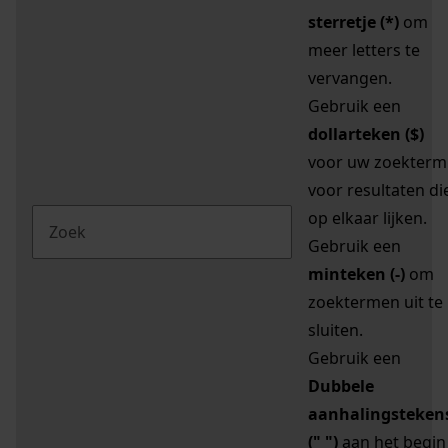
sterretje (*)
om
meer letters te
vervangen.
Gebruik een
dollarteken ($)
voor uw zoekterm
voor resultaten di
op elkaar lijken.
Gebruik een
minteken (-)
om
zoektermen uit te
sluiten.
Gebruik een
Dubbele
aanhalingsteken
(" ")
aan het begin