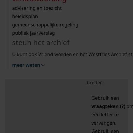
zoektips
Wij helpen u op weg met een aantal zoektips.
bekijk ons geschiedenislokaal
vergunningen
bouwvergunningen
advisering en toezicht
bekijk alle zoektips
beeld en geluid
omgevingsvergunningen
beleidsplan
uitleg nodig?
gemeenschappelijke regeling
publiek jaarverslag
Mijn Studiezaal (inloggen)
Wij helpen u op weg met een aantal zoektips.
steun het archief
bekijk alle zoektips
Door leestekens in
U kunt ook Vriend worden en het Westfries Archief s
uw zoekopdracht te
meer weten
gebruiken, zoekt u
specifieker of juist
breder:
Gebruik een
vraagteken (?)
o
één letter te
vervangen.
Gebruik een