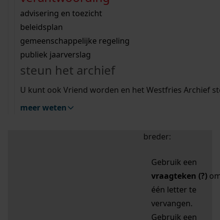
zoektips
Wij helpen u op weg met een aantal zoektips.
bekijk ons geschiedenislokaal
vergunningen
bouwvergunningen
advisering en toezicht
bekijk alle zoektips
beeld en geluid
omgevingsvergunningen
beleidsplan
uitleg nodig?
gemeenschappelijke regeling
publiek jaarverslag
Mijn Studiezaal (inloggen)
Wij helpen u op weg met een aantal zoektips.
steun het archief
bekijk alle zoektips
Door leestekens in
U kunt ook Vriend worden en het Westfries Archief s
uw zoekopdracht te
meer weten
gebruiken, zoekt u
specifieker of juist
breder:
Gebruik een
vraagteken (?)
o
één letter te
vervangen.
Gebruik een