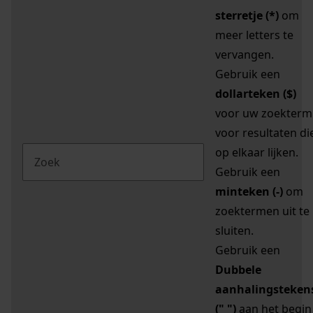
sterretje (*)
om
meer letters te
vervangen.
Gebruik een
dollarteken ($)
voor uw zoekterm
voor resultaten di
op elkaar lijken.
Gebruik een
minteken (-)
om
zoektermen uit te
sluiten.
Gebruik een
Dubbele
aanhalingsteken
(" ")
aan het begin