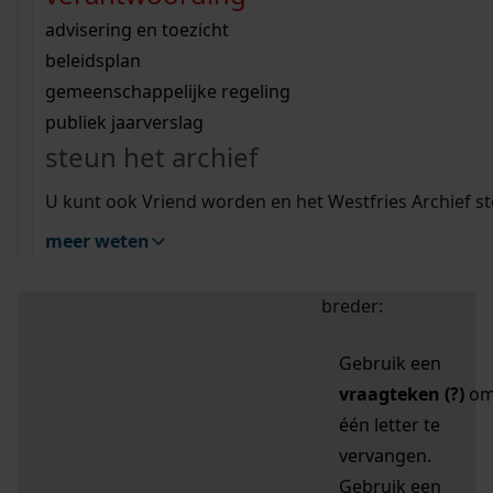
zoektips
Wij helpen u op weg met een aantal zoektips.
bekijk ons geschiedenislokaal
vergunningen
bouwvergunningen
advisering en toezicht
bekijk alle zoektips
beeld en geluid
omgevingsvergunningen
beleidsplan
uitleg nodig?
gemeenschappelijke regeling
publiek jaarverslag
Mijn Studiezaal (inloggen)
Wij helpen u op weg met een aantal zoektips.
steun het archief
bekijk alle zoektips
Door leestekens in
U kunt ook Vriend worden en het Westfries Archief s
uw zoekopdracht te
meer weten
gebruiken, zoekt u
specifieker of juist
breder:
Gebruik een
vraagteken (?)
o
één letter te
vervangen.
Gebruik een