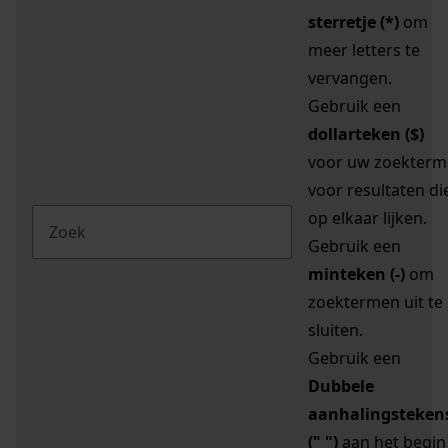
sterretje (*)
om
meer letters te
vervangen.
Gebruik een
dollarteken ($)
voor uw zoekterm
voor resultaten di
op elkaar lijken.
Gebruik een
minteken (-)
om
zoektermen uit te
sluiten.
Gebruik een
Dubbele
aanhalingsteken
(" ")
aan het begin