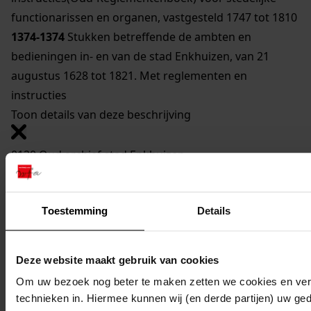
functionarissen en organen, vastgesteld 1747 tot 1810
1374-1374
Stukken betreffende de ambten en
bedieningen in- en van de stad Enkhuizen, van 21
augustus 1628 tot 1821. Met reglementen en
instructies
Toon details van deze beschrijving
0120 Oud archief stad Enkhuizen
Inventaris
5. Ambten en bedieningen
Toestemming
Details
Mijn Studiezaal
Deze website maakt gebruik van cookies
Om uw bezoek nog beter te maken zetten we cookies en verg
technieken in. Hiermee kunnen wij (en derde partijen) uw ge