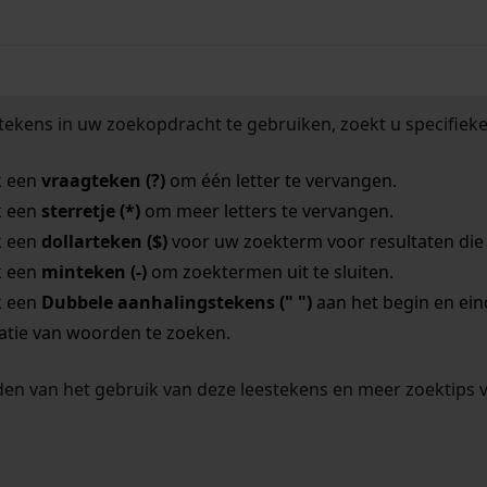
tekens in uw zoekopdracht te gebruiken, zoekt u specifieker
k een
vraagteken (?)
om één letter te vervangen.
k een
sterretje (*)
om meer letters te vervangen.
k een
dollarteken ($)
voor uw zoekterm voor resultaten die o
k een
minteken (-)
om zoektermen uit te sluiten.
k een
Dubbele aanhalingstekens (" ")
aan het begin en ei
tie van woorden te zoeken.
en van het gebruik van deze leestekens en meer zoektips 