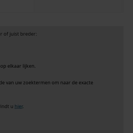
 of juist breder:
p elkaar lijken.
nde van uw zoektermen om naar de exacte
vindt u
hier
.