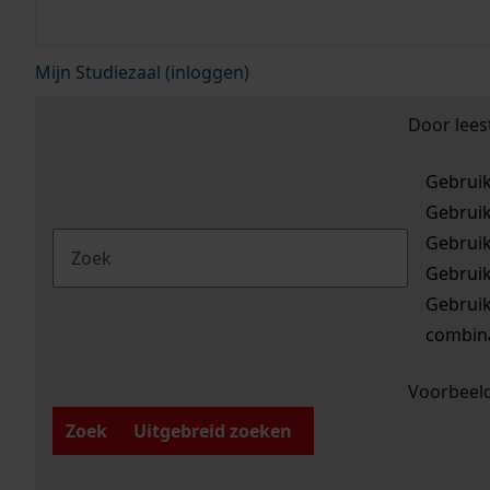
Mijn Studiezaal (inloggen)
Door lees
Gebrui
Gebrui
Gebrui
Gebrui
Gebrui
combina
Voorbeeld
Zoek
Uitgebreid zoeken