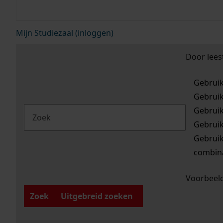
Mijn Studiezaal (inloggen)
Door lees
Gebrui
Gebrui
Gebrui
Gebrui
Gebrui
combina
Voorbeeld
Zoek
Uitgebreid zoeken