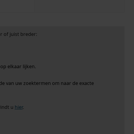
 of juist breder:
p elkaar lijken.
nde van uw zoektermen om naar de exacte
vindt u
hier
.