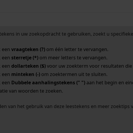
tekens in uw zoekopdracht te gebruiken, zoekt u specifieker
k een
vraagteken (?)
om één letter te vervangen.
k een
sterretje (*)
om meer letters te vervangen.
k een
dollarteken ($)
voor uw zoekterm voor resultaten die o
k een
minteken (-)
om zoektermen uit te sluiten.
k een
Dubbele aanhalingstekens (" ")
aan het begin en ei
tie van woorden te zoeken.
en van het gebruik van deze leestekens en meer zoektips 