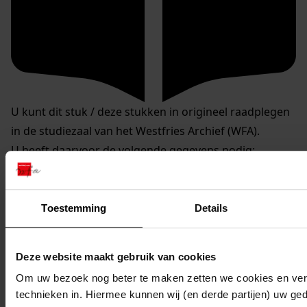
U kunt dit stuk / deze stukken in origineel raadplegen
in de studiezaal van het Westfries Archief (WFA).
U heeft daarvoor de volgende gegevens nodig:
Archiefnummer: 0120
Inventarisnummer: 1426
Toestemming
Details
Reserveren:
U kunt de
gewenste stukken
online reserveren via de
Deze website maakt gebruik van cookies
website van het WFA.
Om uw bezoek nog beter te maken zetten we cookies en verg
Op de aangegeven reserveringsdatum liggen de
technieken in. Hiermee kunnen wij (en derde partijen) uw ge
stukken om 9.30 uur voor u klaar.