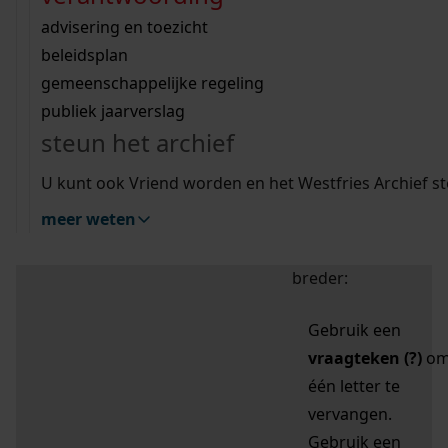
zoektips
Wij helpen u op weg met een aantal zoektips.
bekijk ons geschiedenislokaal
vergunningen
bouwvergunningen
advisering en toezicht
bekijk alle zoektips
beeld en geluid
omgevingsvergunningen
beleidsplan
uitleg nodig?
gemeenschappelijke regeling
publiek jaarverslag
Mijn Studiezaal (inloggen)
Wij helpen u op weg met een aantal zoektips.
steun het archief
bekijk alle zoektips
Door leestekens in
U kunt ook Vriend worden en het Westfries Archief s
uw zoekopdracht te
meer weten
gebruiken, zoekt u
specifieker of juist
breder:
Gebruik een
vraagteken (?)
o
één letter te
vervangen.
Gebruik een