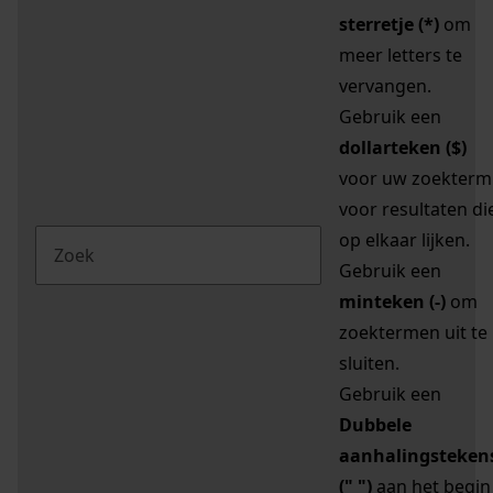
sterretje (*)
om
meer letters te
vervangen.
Gebruik een
dollarteken ($)
voor uw zoekterm
voor resultaten di
op elkaar lijken.
Gebruik een
minteken (-)
om
zoektermen uit te
sluiten.
Gebruik een
Dubbele
aanhalingsteken
(" ")
aan het begin