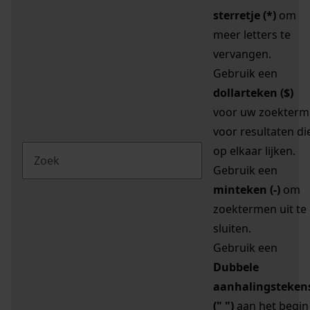
sterretje (*)
om
meer letters te
vervangen.
Gebruik een
dollarteken ($)
voor uw zoekterm
voor resultaten di
op elkaar lijken.
Gebruik een
minteken (-)
om
zoektermen uit te
sluiten.
Gebruik een
Dubbele
aanhalingsteken
(" ")
aan het begin