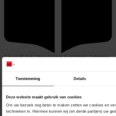
U kunt dit stuk / deze stukken in origineel raadplegen
in de studiezaal van het Westfries Archief (WFA).
U heeft daarvoor de volgende gegevens nodig:
Archiefnummer: 0120
Toestemming
Details
Inventarisnummer: 1427
Deze website maakt gebruik van cookies
Reserveren:
Om uw bezoek nog beter te maken zetten we cookies en verg
U kunt de
gewenste stukken
online reserveren via de
technieken in. Hiermee kunnen wij (en derde partijen) uw ge
website van het WFA.