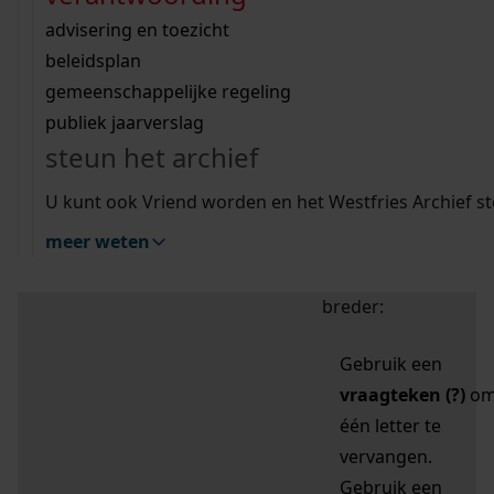
zoektips
Wij helpen u op weg met een aantal zoektips.
bekijk ons geschiedenislokaal
vergunningen
bouwvergunningen
advisering en toezicht
bekijk alle zoektips
beeld en geluid
omgevingsvergunningen
beleidsplan
uitleg nodig?
gemeenschappelijke regeling
publiek jaarverslag
Mijn Studiezaal (inloggen)
Wij helpen u op weg met een aantal zoektips.
steun het archief
bekijk alle zoektips
Door leestekens in
U kunt ook Vriend worden en het Westfries Archief s
uw zoekopdracht te
meer weten
gebruiken, zoekt u
specifieker of juist
breder:
Gebruik een
vraagteken (?)
o
één letter te
vervangen.
Gebruik een