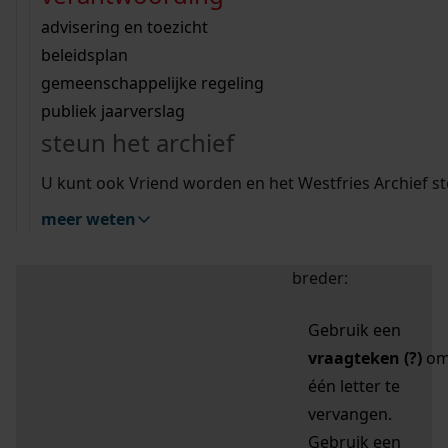
zoektips
Wij helpen u op weg met een aantal zoektips.
bekijk ons geschiedenislokaal
vergunningen
bouwvergunningen
advisering en toezicht
bekijk alle zoektips
beeld en geluid
omgevingsvergunningen
beleidsplan
uitleg nodig?
gemeenschappelijke regeling
publiek jaarverslag
Mijn Studiezaal (inloggen)
Wij helpen u op weg met een aantal zoektips.
steun het archief
bekijk alle zoektips
Door leestekens in
U kunt ook Vriend worden en het Westfries Archief s
uw zoekopdracht te
meer weten
gebruiken, zoekt u
specifieker of juist
breder:
Gebruik een
vraagteken (?)
o
één letter te
vervangen.
Gebruik een