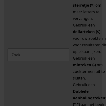
sterretje (*)
om
meer letters te
vervangen.
Gebruik een
dollarteken ($)
voor uw zoekterm
voor resultaten di
op elkaar lijken.
Gebruik een
minteken (-)
om
zoektermen uit te
sluiten.
Gebruik een
Dubbele
aanhalingsteken
(" ")
aan het begin