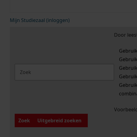
Mijn Studiezaal (inloggen)
Door lees
Gebrui
Gebrui
Gebrui
Gebrui
Gebrui
combina
Voorbeeld
Zoek
Uitgebreid zoeken