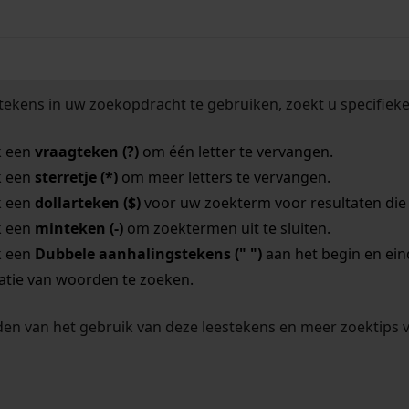
tekens in uw zoekopdracht te gebruiken, zoekt u specifieker
k een
vraagteken (?)
om één letter te vervangen.
k een
sterretje (*)
om meer letters te vervangen.
k een
dollarteken ($)
voor uw zoekterm voor resultaten die o
k een
minteken (-)
om zoektermen uit te sluiten.
k een
Dubbele aanhalingstekens (" ")
aan het begin en ei
tie van woorden te zoeken.
en van het gebruik van deze leestekens en meer zoektips 