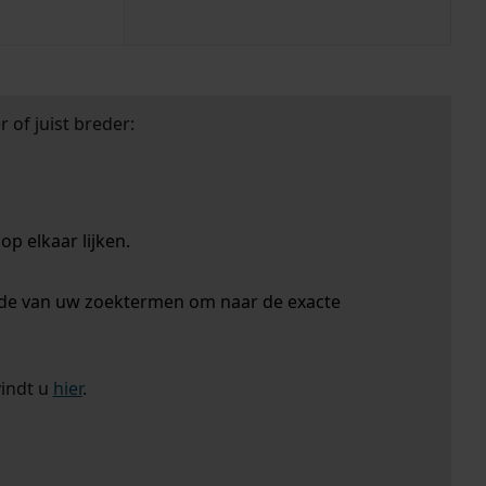
 of juist breder:
p elkaar lijken.
nde van uw zoektermen om naar de exacte
vindt u
hier
.