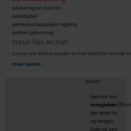
zoektips
Wij helpen u op weg met een aantal zoektips.
bekijk ons geschiedenislokaal
vergunningen
bouwvergunningen
advisering en toezicht
bekijk alle zoektips
beeld en geluid
omgevingsvergunningen
beleidsplan
uitleg nodig?
gemeenschappelijke regeling
publiek jaarverslag
Mijn Studiezaal (inloggen)
Wij helpen u op weg met een aantal zoektips.
steun het archief
bekijk alle zoektips
Door leestekens in
U kunt ook Vriend worden en het Westfries Archief s
uw zoekopdracht te
meer weten
gebruiken, zoekt u
specifieker of juist
breder:
Gebruik een
vraagteken (?)
o
één letter te
vervangen.
Gebruik een