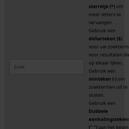
sterretje (*)
om
meer letters te
vervangen.
Gebruik een
dollarteken ($)
voor uw zoekterm
voor resultaten di
op elkaar lijken.
Gebruik een
minteken (-)
om
zoektermen uit te
sluiten.
Gebruik een
Dubbele
aanhalingsteken
(" ")
aan het begin