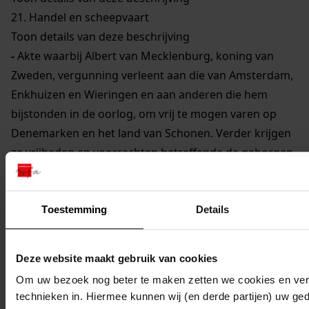
21.
Handel en scheepvaart
Toon details van deze beschrijving
-
Akte waarbij Albert van Mecklenburg, koning van
Zweden, vergunning verleent aan die van Amsterdam,
Enkhuizen en Wieringen en aan anderen die hem
bijstonden in de oorlog, om vrij te mogen varen op
Denemarken en het land van Schonen. Verder krijgen
ze vrijheden en voorrechten betreffende de geborgen
goederen en verongelukte schepen, het gebruik van
"victen", het dragen van wapens en vervoeren van
koopwaren. Opgemaakt te Valsterbode op St. Jacob
Toestemming
Details
(25 juli) 1368. Toegevoegd is een lijst van in het
Noordsche Rijk te betalen tolrechten voor personen
Deze website maakt gebruik van cookies
en goederen
Om uw bezoek nog beter te maken zetten we cookies en verg
89
Akte waarbij de burgemeester en raden van de stad
technieken in. Hiermee kunnen wij (en derde partijen) uw ge
Ripen te Jutland verklaren dat door Nisse Kornyng - de