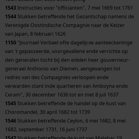
1543
Instructies voor "officianten", 7 mei 1669 tot 1761
1544
Stukken betreffende het Gezantschap namens de
Verenigde Oostindische Compagnie naar de Keizer
van Japan, 8 februari 1626
1150
"Journael Verbael ofte dagelijcxe aanteeckeninge
van 't gepasseerde, voorgevallene ende verrichte op
den generalen tocht bij den edelen heer gouverneur-
generael Anthonio van Diemen, aengevangen tot
redres van des Compagnies verloopen ende
verwarden stant inde quartieren van Amboyna ende
Ceram", 30 december 1636 tot en met 8 juli 1637
1545
Stukken betreffende de handel op de kust van
Choromandel, 30 april 1682 tot 1739
1546
Stukken betreffende Ceylon, 6 mei 1682, 8 mei
1682, september 1731, 16 juni 1737
1547
Stukken betreffende de kust van Malabar, 19