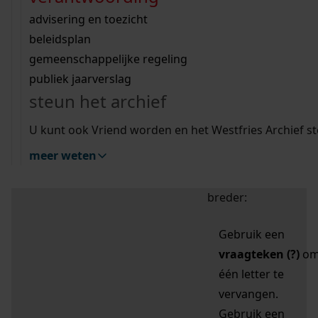
zoektips
Wij helpen u op weg met een aantal zoektips.
bekijk ons geschiedenislokaal
vergunningen
bouwvergunningen
advisering en toezicht
bekijk alle zoektips
beeld en geluid
omgevingsvergunningen
beleidsplan
uitleg nodig?
gemeenschappelijke regeling
publiek jaarverslag
Mijn Studiezaal (inloggen)
Wij helpen u op weg met een aantal zoektips.
steun het archief
bekijk alle zoektips
Door leestekens in
U kunt ook Vriend worden en het Westfries Archief s
uw zoekopdracht te
meer weten
gebruiken, zoekt u
specifieker of juist
breder:
Gebruik een
vraagteken (?)
o
één letter te
vervangen.
Gebruik een