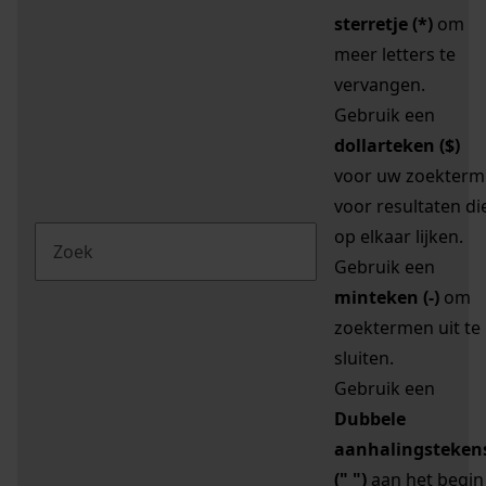
sterretje (*)
om
meer letters te
vervangen.
Gebruik een
dollarteken ($)
voor uw zoekterm
voor resultaten di
op elkaar lijken.
Gebruik een
minteken (-)
om
zoektermen uit te
sluiten.
Gebruik een
Dubbele
aanhalingsteken
(" ")
aan het begin