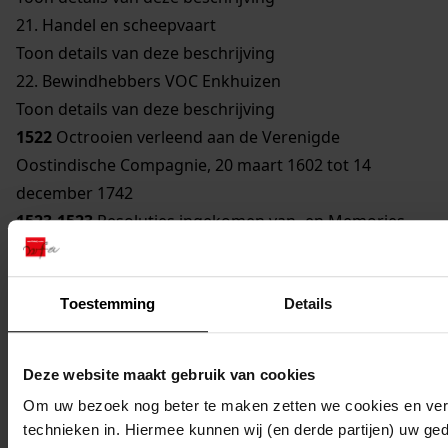
21.
Handel en scheepvaart
Toon details van deze beschrijving
22.
Bewindhebbers VOC Enkhuizen
Toon details van deze beschrijving
1522
Octrooien verleend aan de Verenigde
Oostindische Compagnie, 20 maart 1602 tot 14
december 1742
1523-1523
Resoluties ingekomen van- en Memories
gericht aan de Hoge Staatscolleges, 23 mei 1602 tot 21
maart 1788
Toon details van deze beschrijving
Toestemming
Details
1524-1524
Punten van beschrijving voor de
vergaderingen van de Heren Zeventien, 17 december
Deze website maakt gebruik van cookies
1680, 29 september 1728 tot 6 april 1779
Om uw bezoek nog beter te maken zetten we cookies en verg
Toon details van deze beschrijving
technieken in. Hiermee kunnen wij (en derde partijen) uw ge
1525-1525
Aantekeningen van het verhandelde in de