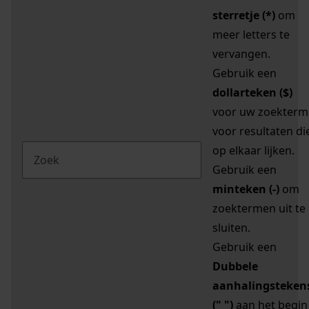
sterretje (*)
om
meer letters te
vervangen.
Gebruik een
dollarteken ($)
voor uw zoekterm
voor resultaten di
op elkaar lijken.
Gebruik een
minteken (-)
om
zoektermen uit te
sluiten.
Gebruik een
Dubbele
aanhalingsteken
(" ")
aan het begin