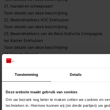
21.
Handel en scheepvaart
Toon details van deze beschrijving
22.
Bewindhebbers VOC Enkhuizen
Toon details van deze beschrijving
23.
Bewindhebbers van de West-Indische Compagnie
ter Kamer Enkhuizen
Toon details van deze beschrijving
24.
Groote Visserij
Toon details van deze beschrijving
25.
Walvisvaarders
Toon details van deze beschrijving
Toestemming
Details
26.
Gilden en Neringen
Toon details van deze beschrijving
Deze website maakt gebruik van cookies
27.
Kerkelijke Zaken
Om uw bezoek nog beter te maken zetten we cookies en verg
Toon details van deze beschrijving
technieken in. Hiermee kunnen wij (en derde partijen) uw ge
28.
Onderwijs