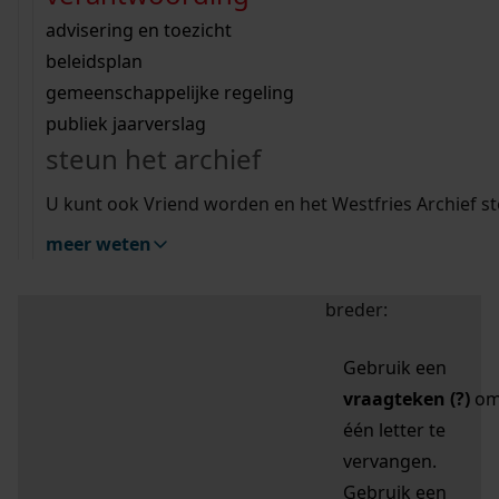
zoektips
Wij helpen u op weg met een aantal zoektips.
bekijk ons geschiedenislokaal
vergunningen
bouwvergunningen
advisering en toezicht
bekijk alle zoektips
beeld en geluid
omgevingsvergunningen
beleidsplan
uitleg nodig?
gemeenschappelijke regeling
publiek jaarverslag
Mijn Studiezaal (inloggen)
Wij helpen u op weg met een aantal zoektips.
steun het archief
bekijk alle zoektips
Door leestekens in
U kunt ook Vriend worden en het Westfries Archief s
uw zoekopdracht te
meer weten
gebruiken, zoekt u
specifieker of juist
breder:
Gebruik een
vraagteken (?)
o
één letter te
vervangen.
Gebruik een