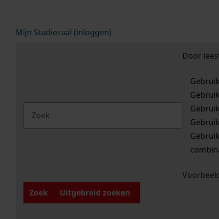
Mijn Studiezaal (inloggen)
Door lees
Gebrui
Gebrui
Gebrui
Gebrui
Gebrui
combina
Voorbeeld
Zoek
Uitgebreid zoeken