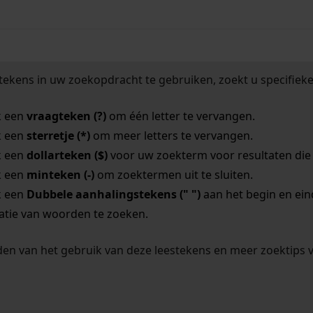
tekens in uw zoekopdracht te gebruiken, zoekt u specifieker
k een
vraagteken (?)
om één letter te vervangen.
k een
sterretje (*)
om meer letters te vervangen.
k een
dollarteken ($)
voor uw zoekterm voor resultaten die o
k een
minteken (-)
om zoektermen uit te sluiten.
k een
Dubbele aanhalingstekens (" ")
aan het begin en ei
tie van woorden te zoeken.
en van het gebruik van deze leestekens en meer zoektips 