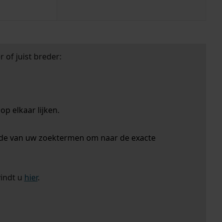
 of juist breder:
p elkaar lijken.
nde van uw zoektermen om naar de exacte
vindt u
hier
.