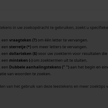
tekens in uw zoekopdracht te gebruiken, zoekt u specifieker
k een
vraagteken (?)
om één letter te vervangen.
k een
sterretje (*)
om meer letters te vervangen.
k een
dollarteken ($)
voor uw zoekterm voor resultaten die o
k een
minteken (-)
om zoektermen uit te sluiten.
k een
Dubbele aanhalingstekens (" ")
aan het begin en ei
tie van woorden te zoeken.
en van het gebruik van deze leestekens en meer zoektips 