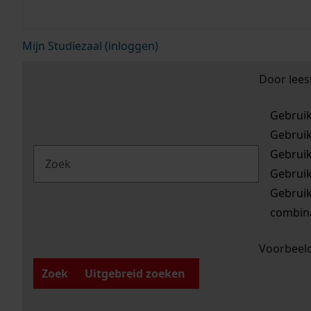
Mijn Studiezaal (inloggen)
Door lees
Gebrui
Gebrui
Gebrui
Gebrui
Gebrui
combina
Voorbeeld
Zoek
Uitgebreid zoeken