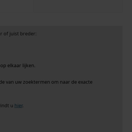
 of juist breder:
p elkaar lijken.
nde van uw zoektermen om naar de exacte
vindt u
hier
.