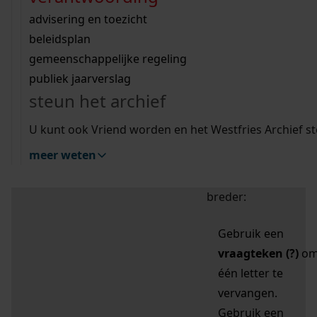
zoektips
Wij helpen u op weg met een aantal zoektips.
bekijk ons geschiedenislokaal
vergunningen
bouwvergunningen
advisering en toezicht
bekijk alle zoektips
beeld en geluid
omgevingsvergunningen
beleidsplan
uitleg nodig?
gemeenschappelijke regeling
publiek jaarverslag
Mijn Studiezaal (inloggen)
Wij helpen u op weg met een aantal zoektips.
steun het archief
bekijk alle zoektips
Door leestekens in
U kunt ook Vriend worden en het Westfries Archief s
uw zoekopdracht te
meer weten
gebruiken, zoekt u
specifieker of juist
breder:
Gebruik een
vraagteken (?)
o
één letter te
vervangen.
Gebruik een