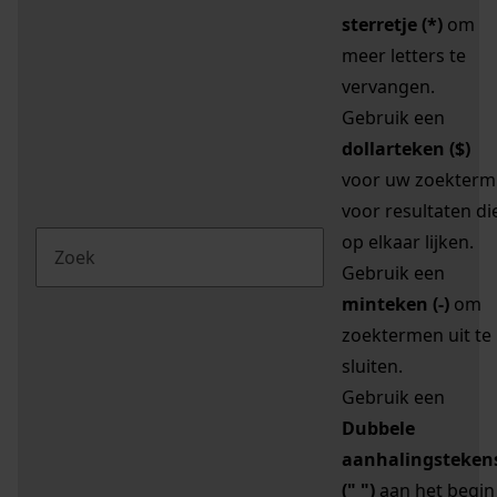
sterretje (*)
om
meer letters te
vervangen.
Gebruik een
dollarteken ($)
voor uw zoekterm
voor resultaten di
op elkaar lijken.
Gebruik een
minteken (-)
om
zoektermen uit te
sluiten.
Gebruik een
Dubbele
aanhalingsteken
(" ")
aan het begin