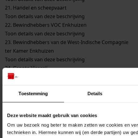
21.
Handel en scheepvaart
Toon details van deze beschrijving
22.
Bewindhebbers VOC Enkhuizen
Toon details van deze beschrijving
23.
Bewindhebbers van de West-Indische Compagnie
ter Kamer Enkhuizen
Toon details van deze beschrijving
24.
Groote Visserij
Toon details van deze beschrijving
25.
Walvisvaarders
Toon details van deze beschrijving
Toestemming
Details
26.
Gilden en Neringen
Toon details van deze beschrijving
Deze website maakt gebruik van cookies
27.
Kerkelijke Zaken
Om uw bezoek nog beter te maken zetten we cookies en verg
Toon details van deze beschrijving
technieken in. Hiermee kunnen wij (en derde partijen) uw ge
28.
Onderwijs