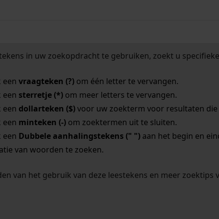
tekens in uw zoekopdracht te gebruiken, zoekt u specifieker
k een
vraagteken (?)
om één letter te vervangen.
k een
sterretje (*)
om meer letters te vervangen.
k een
dollarteken ($)
voor uw zoekterm voor resultaten die o
k een
minteken (-)
om zoektermen uit te sluiten.
k een
Dubbele aanhalingstekens (" ")
aan het begin en ei
tie van woorden te zoeken.
en van het gebruik van deze leestekens en meer zoektips 