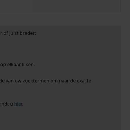
 of juist breder:
p elkaar lijken.
nde van uw zoektermen om naar de exacte
vindt u
hier
.