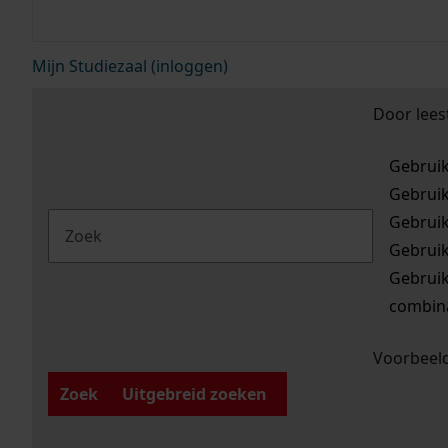
Mijn Studiezaal (inloggen)
Door lees
Gebrui
Gebrui
Gebrui
Gebrui
Gebrui
combina
Voorbeeld
Zoek
Uitgebreid zoeken