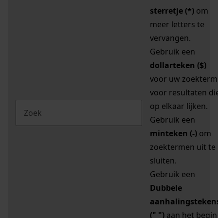
sterretje (*)
om
meer letters te
vervangen.
Gebruik een
dollarteken ($)
voor uw zoekterm
voor resultaten di
op elkaar lijken.
Gebruik een
minteken (-)
om
zoektermen uit te
sluiten.
Gebruik een
Dubbele
aanhalingsteken
(" ")
aan het begin