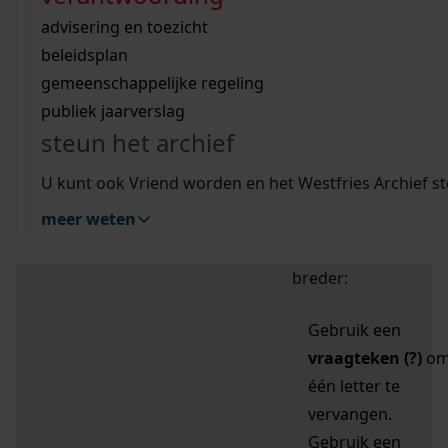
zoektips
Wij helpen u op weg met een aantal zoektips.
bekijk ons geschiedenislokaal
vergunningen
bouwvergunningen
advisering en toezicht
bekijk alle zoektips
beeld en geluid
omgevingsvergunningen
beleidsplan
uitleg nodig?
gemeenschappelijke regeling
publiek jaarverslag
Mijn Studiezaal (inloggen)
Wij helpen u op weg met een aantal zoektips.
steun het archief
bekijk alle zoektips
Door leestekens in
U kunt ook Vriend worden en het Westfries Archief s
uw zoekopdracht te
meer weten
gebruiken, zoekt u
specifieker of juist
breder:
Gebruik een
vraagteken (?)
o
één letter te
vervangen.
Gebruik een