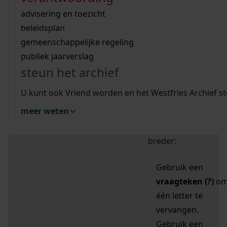
zoektips
Wij helpen u op weg met een aantal zoektips.
bekijk ons geschiedenislokaal
vergunningen
bouwvergunningen
advisering en toezicht
bekijk alle zoektips
beeld en geluid
omgevingsvergunningen
beleidsplan
uitleg nodig?
gemeenschappelijke regeling
publiek jaarverslag
Mijn Studiezaal (inloggen)
Wij helpen u op weg met een aantal zoektips.
steun het archief
bekijk alle zoektips
Door leestekens in
U kunt ook Vriend worden en het Westfries Archief s
uw zoekopdracht te
meer weten
gebruiken, zoekt u
specifieker of juist
breder:
Gebruik een
vraagteken (?)
o
één letter te
vervangen.
Gebruik een