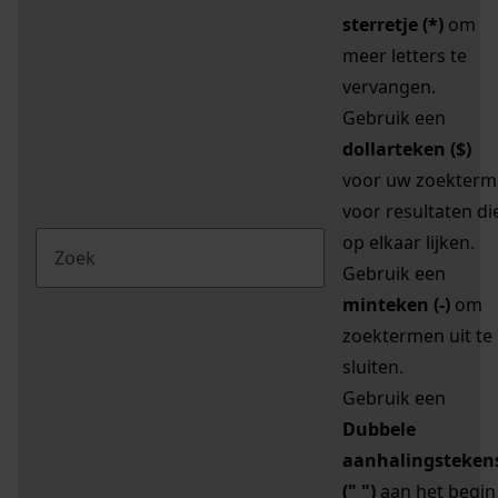
sterretje (*)
om
meer letters te
vervangen.
Gebruik een
dollarteken ($)
voor uw zoekterm
voor resultaten di
op elkaar lijken.
Gebruik een
minteken (-)
om
zoektermen uit te
sluiten.
Gebruik een
Dubbele
aanhalingsteken
(" ")
aan het begin