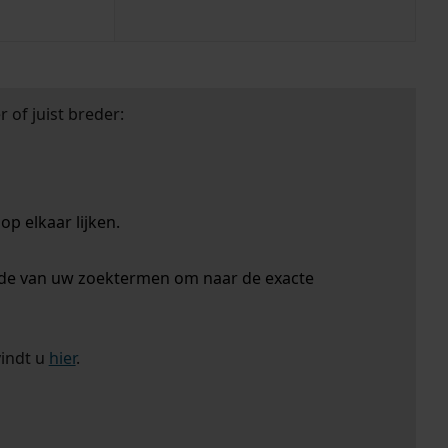
 of juist breder:
p elkaar lijken.
nde van uw zoektermen om naar de exacte
vindt u
hier
.