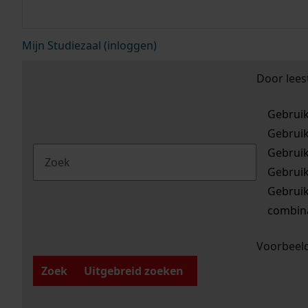
Mijn Studiezaal (inloggen)
Door lees
Gebrui
Gebrui
Gebrui
Gebrui
Gebrui
combina
Voorbeeld
Zoek
Uitgebreid zoeken