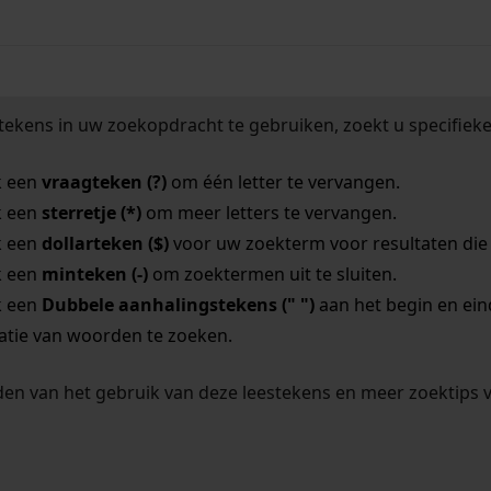
tekens in uw zoekopdracht te gebruiken, zoekt u specifieker
k een
vraagteken (?)
om één letter te vervangen.
k een
sterretje (*)
om meer letters te vervangen.
k een
dollarteken ($)
voor uw zoekterm voor resultaten die o
k een
minteken (-)
om zoektermen uit te sluiten.
k een
Dubbele aanhalingstekens (" ")
aan het begin en ei
tie van woorden te zoeken.
en van het gebruik van deze leestekens en meer zoektips 