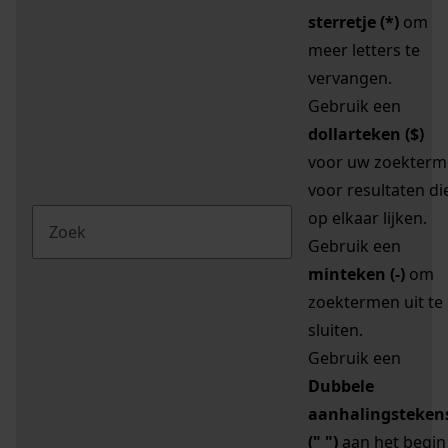
sterretje (*)
om
meer letters te
vervangen.
Gebruik een
dollarteken ($)
voor uw zoekterm
voor resultaten di
op elkaar lijken.
Gebruik een
minteken (-)
om
zoektermen uit te
sluiten.
Gebruik een
Dubbele
aanhalingsteken
(" ")
aan het begin