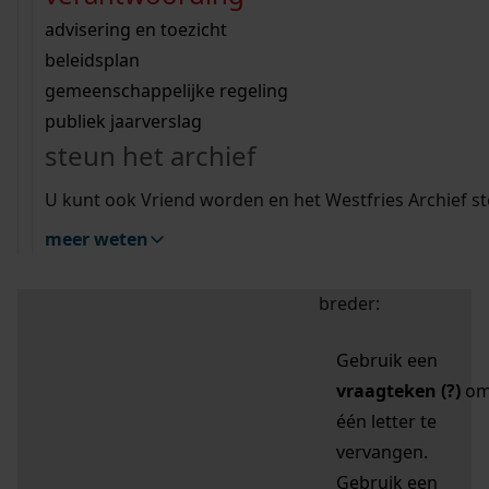
zoektips
Wij helpen u op weg met een aantal zoektips.
bekijk ons geschiedenislokaal
vergunningen
bouwvergunningen
advisering en toezicht
bekijk alle zoektips
beeld en geluid
omgevingsvergunningen
beleidsplan
uitleg nodig?
gemeenschappelijke regeling
publiek jaarverslag
Mijn Studiezaal (inloggen)
Wij helpen u op weg met een aantal zoektips.
steun het archief
bekijk alle zoektips
Door leestekens in
U kunt ook Vriend worden en het Westfries Archief s
uw zoekopdracht te
meer weten
gebruiken, zoekt u
specifieker of juist
breder:
Gebruik een
vraagteken (?)
o
één letter te
vervangen.
Gebruik een