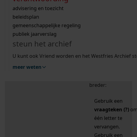
zoektips
Wij helpen u op weg met een aantal zoektips.
bekijk ons geschiedenislokaal
vergunningen
bouwvergunningen
advisering en toezicht
bekijk alle zoektips
beeld en geluid
omgevingsvergunningen
beleidsplan
uitleg nodig?
gemeenschappelijke regeling
publiek jaarverslag
Mijn Studiezaal (inloggen)
Wij helpen u op weg met een aantal zoektips.
steun het archief
bekijk alle zoektips
Door leestekens in
U kunt ook Vriend worden en het Westfries Archief s
uw zoekopdracht te
meer weten
gebruiken, zoekt u
specifieker of juist
breder:
Gebruik een
vraagteken (?)
o
één letter te
vervangen.
Gebruik een