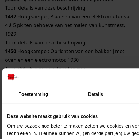
Toon details van deze beschrijving
1432
Hoogkarspel; Plaatsen van een elektromotor van
4 à 5 pk ten behoeve van het malen van kunstmest,
1929
Toon details van deze beschrijving
1450
Hoogkarspel; Oprichten van een bakkerij met
oven en een electromotor, 1930
Toon details van deze beschrijving
809
Hoogkarspel; Uitbreiding van zuivelfabriek door
plaatsing van twee electromotoren van 3 en 1,5 pk,
1931
Toestemming
Details
Toon details van deze beschrijving
1407
Hoogkarspel; Oprichting van een broodbakkerij,
Deze website maakt gebruik van cookies
1931
Om uw bezoek nog beter te maken zetten we cookies en verg
1425
Hoogkarspel; Oprichten van een pompstation
technieken in. Hiermee kunnen wij (en derde partijen) uw ge
(watertoren), 1931