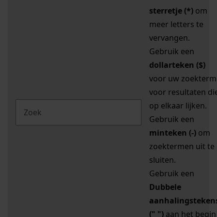
sterretje (*)
om
meer letters te
vervangen.
Gebruik een
dollarteken ($)
voor uw zoekterm
voor resultaten di
op elkaar lijken.
Gebruik een
minteken (-)
om
zoektermen uit te
sluiten.
Gebruik een
Dubbele
aanhalingsteken
(" ")
aan het begin