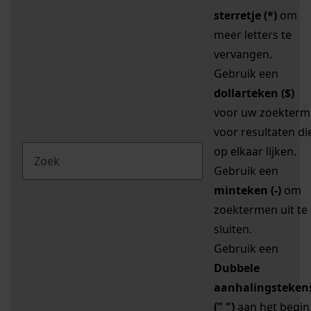
sterretje (*)
om
meer letters te
vervangen.
Gebruik een
dollarteken ($)
voor uw zoekterm
voor resultaten di
op elkaar lijken.
Gebruik een
minteken (-)
om
zoektermen uit te
sluiten.
Gebruik een
Dubbele
aanhalingsteken
(" ")
aan het begin