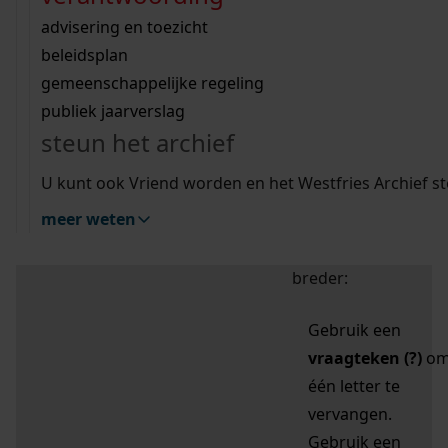
zoektips
Wij helpen u op weg met een aantal zoektips.
bekijk ons geschiedenislokaal
vergunningen
bouwvergunningen
advisering en toezicht
bekijk alle zoektips
beeld en geluid
omgevingsvergunningen
beleidsplan
uitleg nodig?
gemeenschappelijke regeling
publiek jaarverslag
Mijn Studiezaal (inloggen)
Wij helpen u op weg met een aantal zoektips.
steun het archief
bekijk alle zoektips
Door leestekens in
U kunt ook Vriend worden en het Westfries Archief s
uw zoekopdracht te
meer weten
gebruiken, zoekt u
specifieker of juist
breder:
Gebruik een
vraagteken (?)
o
één letter te
vervangen.
Gebruik een