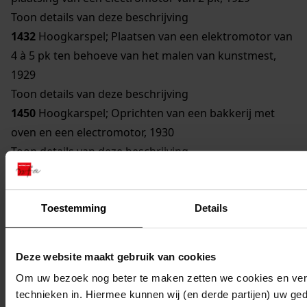
Toon details van deze beschrijving
1432
Hoogkarspel; Plaatsen van een elektromotor van
4 à 5 pk ten behoeve van het malen van kunstmest,
1929
Toon details van deze beschrijving
1450
Hoogkarspel; Oprichten van een bakkerij met
oven en een electromotor, 1930
Toon details van deze beschrijving
809
Hoogkarspel; Uitbreiding van zuivelfabriek door
plaatsing van twee electromotoren van 3 en 1,5 pk,
1931
Toestemming
Details
Toon details van deze beschrijving
1407
Hoogkarspel; Oprichting van een broodbakkerij,
Deze website maakt gebruik van cookies
1931
Om uw bezoek nog beter te maken zetten we cookies en verg
1425
Hoogkarspel; Oprichten van een pompstation
technieken in. Hiermee kunnen wij (en derde partijen) uw ge
(watertoren), 1931