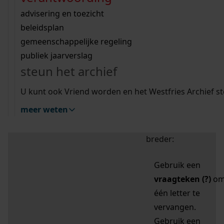
zoektips
Wij helpen u op weg met een aantal zoektips.
bekijk ons geschiedenislokaal
vergunningen
bouwvergunningen
advisering en toezicht
bekijk alle zoektips
beeld en geluid
omgevingsvergunningen
beleidsplan
uitleg nodig?
gemeenschappelijke regeling
publiek jaarverslag
Mijn Studiezaal (inloggen)
Wij helpen u op weg met een aantal zoektips.
steun het archief
bekijk alle zoektips
Door leestekens in
U kunt ook Vriend worden en het Westfries Archief s
uw zoekopdracht te
meer weten
gebruiken, zoekt u
specifieker of juist
breder:
Gebruik een
vraagteken (?)
o
één letter te
vervangen.
Gebruik een