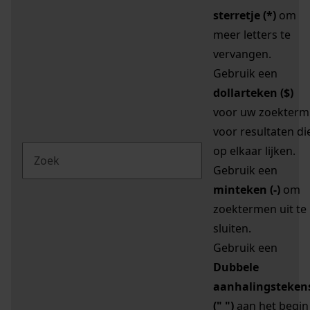
sterretje (*)
om
meer letters te
vervangen.
Gebruik een
dollarteken ($)
voor uw zoekterm
voor resultaten di
op elkaar lijken.
Gebruik een
minteken (-)
om
zoektermen uit te
sluiten.
Gebruik een
Dubbele
aanhalingsteken
(" ")
aan het begin