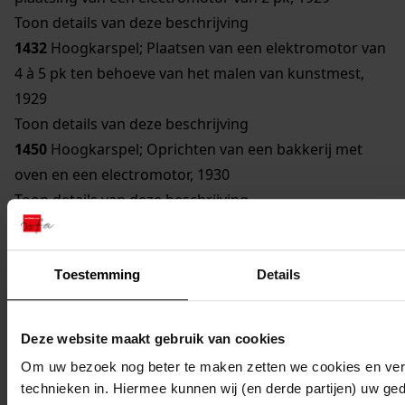
Toon details van deze beschrijving
1432
Hoogkarspel; Plaatsen van een elektromotor van
4 à 5 pk ten behoeve van het malen van kunstmest,
1929
Toon details van deze beschrijving
1450
Hoogkarspel; Oprichten van een bakkerij met
oven en een electromotor, 1930
Toon details van deze beschrijving
809
Hoogkarspel; Uitbreiding van zuivelfabriek door
plaatsing van twee electromotoren van 3 en 1,5 pk,
1931
Toestemming
Details
Toon details van deze beschrijving
1407
Hoogkarspel; Oprichting van een broodbakkerij,
Deze website maakt gebruik van cookies
1931
Om uw bezoek nog beter te maken zetten we cookies en verg
1425
Hoogkarspel; Oprichten van een pompstation
technieken in. Hiermee kunnen wij (en derde partijen) uw ge
(watertoren), 1931